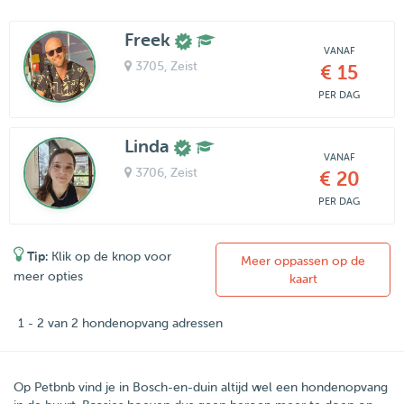
Freek
VANAF
3705
, Zeist
€ 15
PER DAG
Linda
VANAF
3706
, Zeist
€ 20
PER DAG
Tip:
Klik op de knop voor
Meer oppassen op de
meer opties
kaart
1 - 2 van 2 hondenopvang adressen
Op Petbnb vind je in Bosch-en-duin altijd wel een hondenopvang