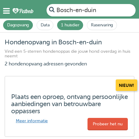
Bosch-en-duin
Dagopvang
Data
1 huisdier
Raservaring
Hondenopvang in Bosch-en-duin
Vind een 5-sterren hondenoppas die jouw hond overdag in huis
neemt
2 hondenopvang adressen gevonden
NIEUW!
Plaats een oproep, ontvang persoonlijke
aanbiedingen van betrouwbare
oppassers
Meer informatie
Probeer het nu