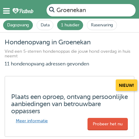
Groenekan
Dagopvang
Data
1 huisdier
Raservaring
Hondenopvang in Groenekan
Vind een 5-sterren hondenoppas die jouw hond overdag in huis
neemt
11 hondenopvang adressen gevonden
NIEUW!
Plaats een oproep, ontvang persoonlijke
aanbiedingen van betrouwbare
oppassers
Meer informatie
Probeer het nu