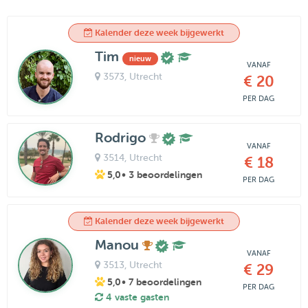
Kalender deze week bijgewerkt
Tim
nieuw
VANAF
3573
, Utrecht
€ 20
PER DAG
Rodrigo
VANAF
3514
, Utrecht
€ 18
5,0
• 3 beoordelingen
PER DAG
Kalender deze week bijgewerkt
Manou
VANAF
3513
, Utrecht
€ 29
5,0
• 7 beoordelingen
PER DAG
4 vaste gasten