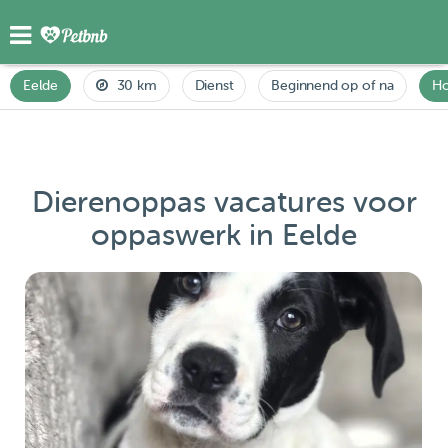
Eelde
30 km
Dienst
Beginnend op of na
H
Dierenoppas vacatures voor
oppaswerk in Eelde