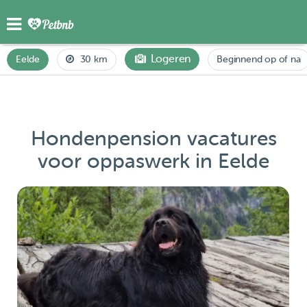
Logeren
Eelde
30 km
Beginnend op of na
Hondenpension vacatures
voor oppaswerk in Eelde