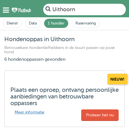
Uithoorn
Dienst
Data
1 huisdier
Raservaring
Hondenoppas in Uithoorn
Betrouwbare hondenliefhebbers in de buurt passen op jouw
hond
6 hondenoppassen gevonden
NIEUW!
Plaats een oproep, ontvang persoonlijke
aanbiedingen van betrouwbare
oppassers
Meer informatie
Probeer het nu