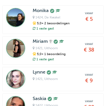
Monika
VANAF
1424
, De Kwakel
€ 5
5,0
• 2 beoordelingen
1 vaste gast
Miriam
VANAF
1421
, Uithoorn
€ 38
5,0
• 1 beoordeling
1 vaste gast
Lynne
VANAF
1421
, Uithoorn
€ 9
Saskia
VANAF
1422
, Uithoorn