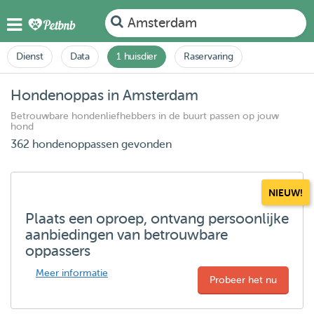
Amsterdam
Dienst
Data
1 huisdier
Raservaring
Hondenoppas in Amsterdam
Betrouwbare hondenliefhebbers in de buurt passen op jouw
hond
362 hondenoppassen gevonden
NIEUW!
Plaats een oproep, ontvang persoonlijke
aanbiedingen van betrouwbare
oppassers
Meer informatie
Probeer het nu