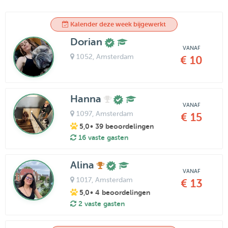
Kalender deze week bijgewerkt
Dorian
VANAF
1052
, Amsterdam
€ 10
Hanna
VANAF
1097
, Amsterdam
€ 15
5,0
• 39 beoordelingen
16 vaste gasten
Alina
VANAF
1017
, Amsterdam
€ 13
5,0
• 4 beoordelingen
2 vaste gasten