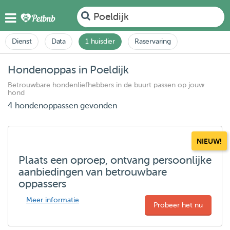
Poeldijk
Dienst
Data
1 huisdier
Raservaring
Hondenoppas in Poeldijk
Betrouwbare hondenliefhebbers in de buurt passen op jouw
hond
4 hondenoppassen gevonden
NIEUW!
Plaats een oproep, ontvang persoonlijke
aanbiedingen van betrouwbare
oppassers
Meer informatie
Probeer het nu