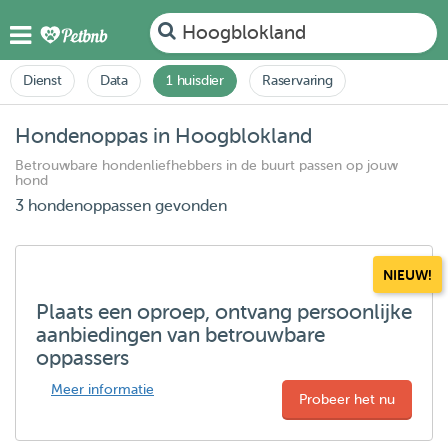
Hoogblokland
Dienst
Data
1 huisdier
Raservaring
Hondenoppas in Hoogblokland
Betrouwbare hondenliefhebbers in de buurt passen op jouw
hond
3 hondenoppassen gevonden
NIEUW!
Plaats een oproep, ontvang persoonlijke
aanbiedingen van betrouwbare
oppassers
Meer informatie
Probeer het nu