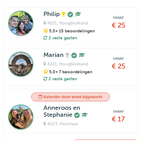
Philip
VANAF
4221
, Hoogblokland
€ 25
5,0
• 15 beoordelingen
2 vaste gasten
Marian
VANAF
4221
, Hoogblokland
€ 25
5,0
• 7 beoordelingen
2 vaste gasten
Kalender deze week bijgewerkt
Anneroos en
VANAF
Stephanie
€ 17
4223
, Hoornaar