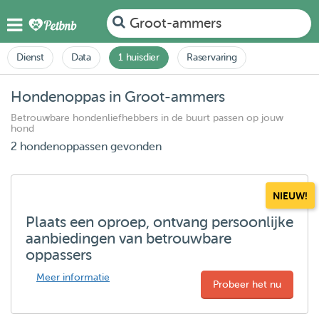
Groot-ammers
Dienst
Data
1 huisdier
Raservaring
Hondenoppas in Groot-ammers
Betrouwbare hondenliefhebbers in de buurt passen op jouw
hond
2 hondenoppassen gevonden
NIEUW!
Plaats een oproep, ontvang persoonlijke
aanbiedingen van betrouwbare
oppassers
Meer informatie
Probeer het nu