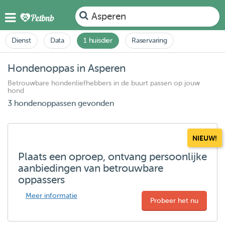
Asperen
Dienst
Data
1 huisdier
Raservaring
Hondenoppas in Asperen
Betrouwbare hondenliefhebbers in de buurt passen op jouw
hond
3 hondenoppassen gevonden
NIEUW!
Plaats een oproep, ontvang persoonlijke
aanbiedingen van betrouwbare
oppassers
Meer informatie
Probeer het nu