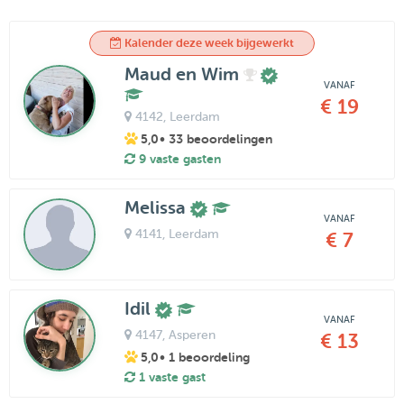
Kalender deze week bijgewerkt
Maud en Wim
VANAF
€ 19
4142
, Leerdam
5,0
• 33 beoordelingen
9 vaste gasten
Melissa
VANAF
4141
, Leerdam
€ 7
Idil
VANAF
4147
, Asperen
€ 13
5,0
• 1 beoordeling
1 vaste gast