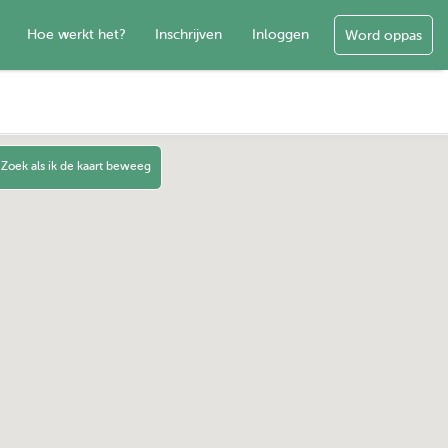
Hoe werkt het?
Inschrijven
Inloggen
Word oppas
Zoek als ik de kaart beweeg