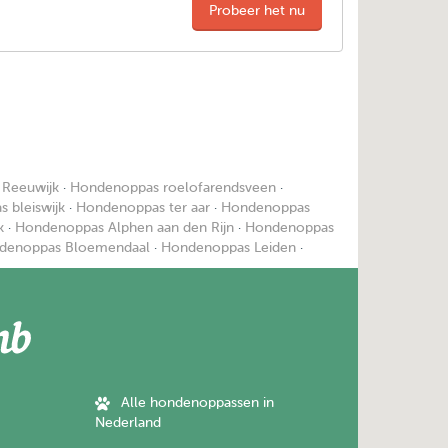
Probeer het nu
Reeuwijk
·
Hondenoppas roelofarendsveen
·
 bleiswijk
·
Hondenoppas ter aar
·
Hondenoppas
k
·
Hondenoppas Alphen aan den Rijn
·
Hondenoppas
denoppas Bloemendaal
·
Hondenoppas Leiden
·
Alle hondenoppassen in
Nederland