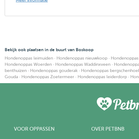
Meer informatie
Bekijk ook plaatsen in de buurt van Boskoop
Hondenoppas leimuiden
·
Hondenoppas nieuwkoop
·
Hondenoppas 
Hondenoppas Woerden
·
Hondenoppas Waddinxveen
·
Hondenoppas
benthuizen
·
Hondenoppas gouderak
·
Hondenoppas bergschenhoe
Gouda
·
Hondenoppas Zoetermeer
·
Hondenoppas leiderdorp
·
Hon
VOOR OPPASSEN
OVER PETBNB