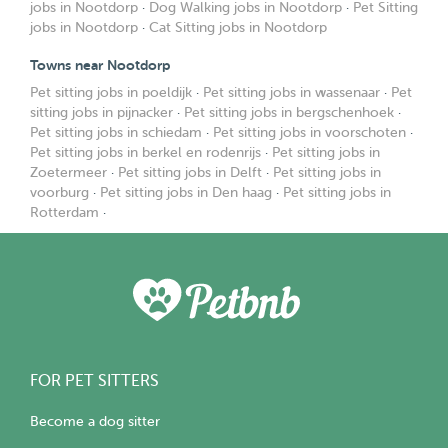
jobs in Nootdorp
·
Dog Walking jobs in Nootdorp
·
Pet Sitting
jobs in Nootdorp
·
Cat Sitting jobs in Nootdorp
Towns near Nootdorp
Pet sitting jobs in poeldijk
·
Pet sitting jobs in wassenaar
·
Pet
sitting jobs in pijnacker
·
Pet sitting jobs in bergschenhoek
·
Pet sitting jobs in schiedam
·
Pet sitting jobs in voorschoten
·
Pet sitting jobs in berkel en rodenrijs
·
Pet sitting jobs in
Zoetermeer
·
Pet sitting jobs in Delft
·
Pet sitting jobs in
voorburg
·
Pet sitting jobs in Den haag
·
Pet sitting jobs in
Rotterdam
·
FOR PET SITTERS
Become a dog sitter