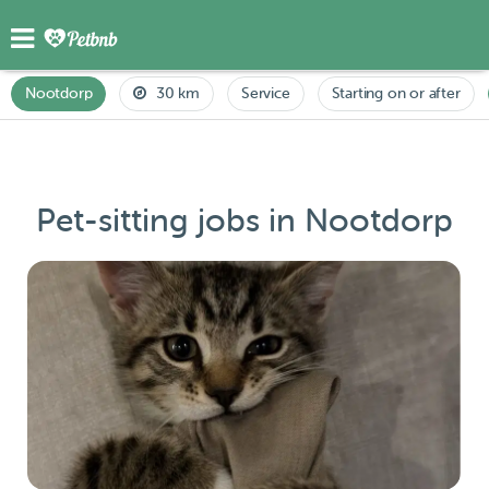
Nootdorp
30 km
Service
Starting on or after
Pet-sitting jobs in Nootdorp