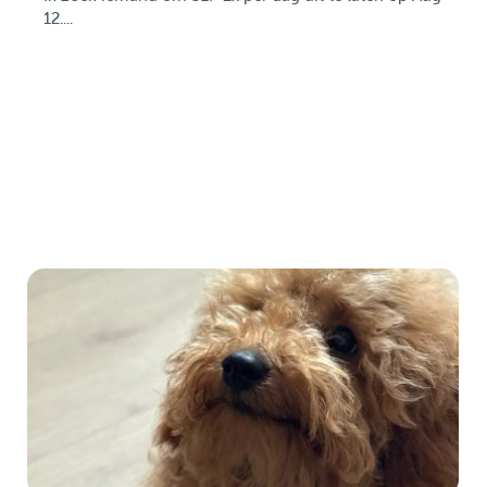
12....