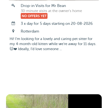
Drop-in Visits for Mr Bean
30-minute visits at the owner's home
NO OFFERS YET
3 x day for 5 days starting on 20-08-2026
Rotterdam
Hi! I’m looking for a lovely and caring pet sitter for
my 4-month-old kitten while we’re away for 11 days.
🐱❤️ Ideally, I’d love someone ...