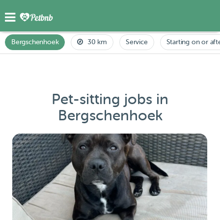
Bergschenhoek
30 km
Service
Starting on or aft
Pet-sitting jobs in
Bergschenhoek