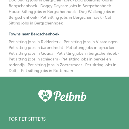
Dog Sitting jobs in Bergschenhoek
·
Dog Boarding jobs in
Bergschenhoek
·
Doggy Daycare jobs in Bergschenhoek
·
House Sitting jobs in Bergschenhoek
·
Dog Walking jobs in
Bergschenhoek
·
Pet Sitting jobs in Bergschenhoek
·
Cat
Sitting jobs in Bergschenhoek
Towns near Bergschenhoek
Pet sitting jobs in Ridderkerk
·
Pet sitting jobs in Vlaardingen
·
Pet sitting jobs in barendrecht
·
Pet sitting jobs in pijnacker
·
Pet sitting jobs in Gouda
·
Pet sitting jobs in bergschenhoek
·
Pet sitting jobs in schiedam
·
Pet sitting jobs in berkel en
rodenrijs
·
Pet sitting jobs in Zoetermeer
·
Pet sitting jobs in
Delft
·
Pet sitting jobs in Rotterdam
·
FOR PET SITTERS