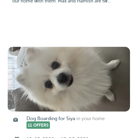
our home with them. Max and Hamish are tw...
Dog Boarding for Siya
in your home
11 OFFERS