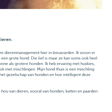
ieren.
iere dierenmanagement hier in leeuwarden. Ik woon in
 een grote hond. Die lief is maar ze kan soms ook heel
eine als grotere honden. Ik heb ervaring met huskies,
ook met mischlingen. Mijn hond thuis is een mischling
n het gezelschap van honden en hoe intelligent deze
en hou van dieren, vooral van honden, katten en paarden.
e jaren hebben we ook nog andere kleinere dieren