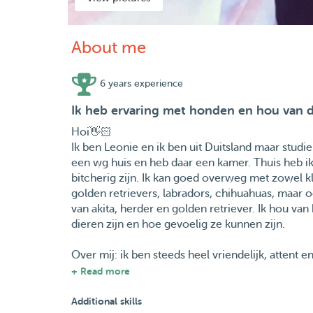
About me
6 years experience
Ik heb ervaring met honden en hou van d
Hoi👋🏻
Ik ben Leonie en ik ben uit Duitsland maar stud
een wg huis en heb daar een kamer. Thuis heb ik
bitcherig zijn. Ik kan goed overweg met zowel kl
golden retrievers, labradors, chihuahuas, maar 
van akita, herder en golden retriever. Ik hou va
dieren zijn en hoe gevoelig ze kunnen zijn.
Over mij: ik ben steeds heel vriendelijk, attent 
Thuis hebben we een hond en een had en over d
+ Read more
gehad.
Additional skills