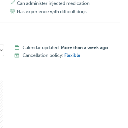
hun gedrag, wat weer heel nuttig kan zijn. Tot nu toe heb
Can administer injected medication
 mensen die op mijn straat leven. Dus heb ik veel
Has experience with difficult dogs
en ook over deze app.
ze gaan wandelen, zodat ik er ook iets aan heb, niet
n dieren in mijn huis.
Calendar updated:
More than a week ago
Cancellation policy:
Flexible