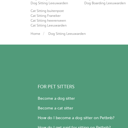
Dog Sitting Leeuwarden
Dog Boarding Leeuwarden
Cat Sitting buitenpost
Cat Sitting Franeker
Cat Sitting heerenveen
Cat Sitting Leeuwarden
Home
Dog Sitting Leeuwarden
FOR PET SITTERS
Become a dog sitter
Become a cat sitter
How do I become a dog sitter on Petbnb?
How do I get paid for sitting on Petbnb?