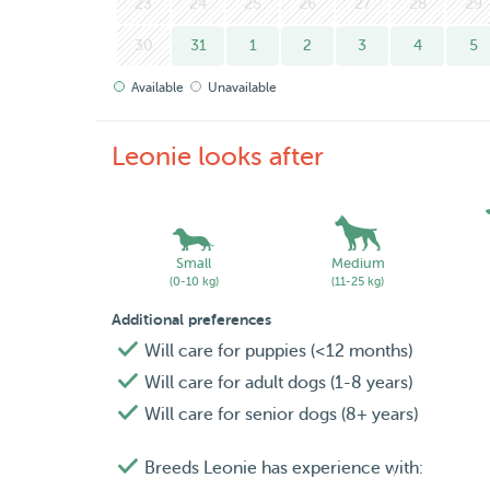
23
24
25
26
27
28
29
30
31
1
2
3
4
5
Available
Unavailable
Leonie looks after
Small
Medium
(0-10 kg)
(11-25 kg)
Additional preferences
Will care for puppies (<12 months)
Will care for adult dogs (1-8 years)
Will care for senior dogs (8+ years)
Breeds Leonie has experience with: