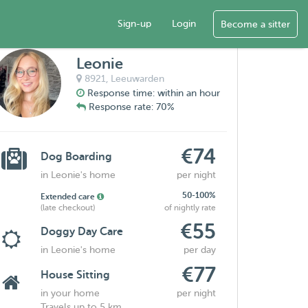
Sign-up
Login
Become a sitter
Leonie
8921,
Leeuwarden
Response time: within an hour
Response rate: 70%
€74
Dog Boarding
in Leonie's home
per night
50-100%
Extended care
(late checkout)
of nightly rate
€55
Doggy Day Care
in Leonie's home
per day
€77
House Sitting
in your home
per night
Travels up to 5 km