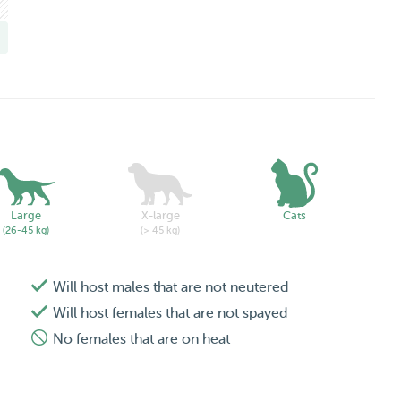
Large
X-large
Cats
(26-45 kg)
(> 45 kg)
Will host males that are not neutered
Will host females that are not spayed
No females that are on heat