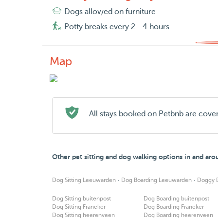
Dogs allowed on furniture
Potty breaks every 2 - 4 hours
Map
All stays booked on Petbnb are cove
Other pet sitting and dog walking options in and a
·
·
Dog Sitting Leeuwarden
Dog Boarding Leeuwarden
Doggy 
Dog Sitting buitenpost
Dog Boarding buitenpost
Dog Sitting Franeker
Dog Boarding Franeker
Dog Sitting heerenveen
Dog Boarding heerenveen