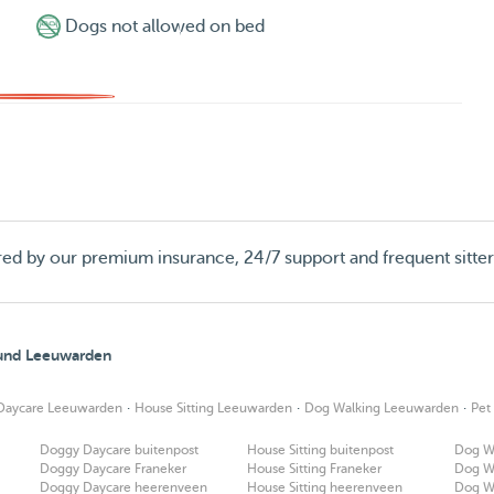
Dogs not allowed on bed
red by our premium insurance, 24/7 support and frequent sitte
round Leeuwarden
·
·
·
Daycare Leeuwarden
House Sitting Leeuwarden
Dog Walking Leeuwarden
Pet
Doggy Daycare buitenpost
House Sitting buitenpost
Dog Wa
Doggy Daycare Franeker
House Sitting Franeker
Dog W
Doggy Daycare heerenveen
House Sitting heerenveen
Dog W