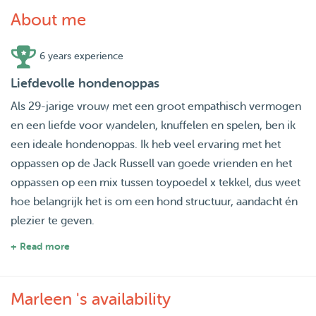
About me
6 years experience
Liefdevolle hondenoppas
Als 29-jarige vrouw met een groot empathisch vermogen
en een liefde voor wandelen, knuffelen en spelen, ben ik
een ideale hondenoppas. Ik heb veel ervaring met het
oppassen op de Jack Russell van goede vrienden en het
oppassen op een mix tussen toypoedel x tekkel, dus weet
hoe belangrijk het is om een hond structuur, aandacht én
plezier te geven.
+ Read more
Ik voel dieren goed aan en neem de tijd om hun gedrag te
begrijpen, zodat ze zich veilig en vertrouwd bij mij voelen.
Marleen 's availability
Lange wandelingen in de natuur zijn voor mij geen