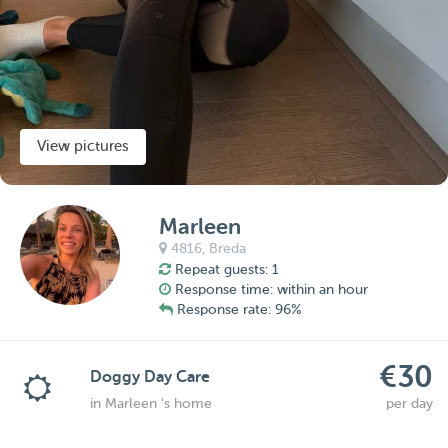
View pictures
Marleen
4816,
Breda
Repeat guests: 1
Response time: within an hour
Response rate: 96%
€30
Doggy Day Care
in Marleen 's home
per day