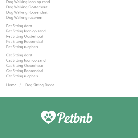
Dog Walking loon op zand
Dog Walking Oosterhout
Dog Walking Roosendaal
Dog Walking rucphen
Pet Sitting dorst
Pet Sitting loon op zand
Pet Sitting Oosterhout
Pet Sitting Roosendaal
Pet Sitting rucphen
Cat Sitting dorst
Cat Sitting loon op zand
Cat Sitting Oosterhout
Cat Sitting Roosendaal
Cat Sitting rucphen
Home
Dog Sitting Breda