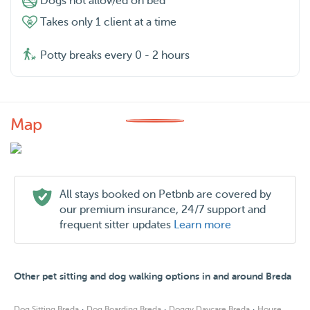
Dogs not allowed on bed
Takes only 1 client at a time
Potty breaks every 0 - 2 hours
Map
All stays booked on Petbnb are covered by
our premium insurance, 24/7 support and
frequent sitter updates
Learn more
Other pet sitting and dog walking options in and around Breda
·
·
·
Dog Sitting Breda
Dog Boarding Breda
Doggy Daycare Breda
House