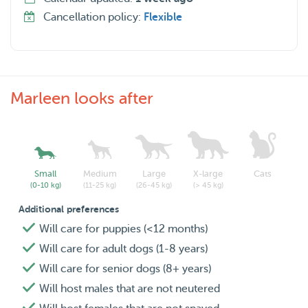
Cancellation policy:
Flexible
Marleen looks after
Small
Medium
Large
X-large
Cats
(0-10 kg)
(11-25 kg)
(26-45 kg)
(> 45 kg)
Additional preferences
Will care for puppies (<12 months)
Will care for adult dogs (1-8 years)
Will care for senior dogs (8+ years)
Will host males that are not neutered