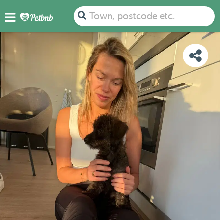
PHOTOS
DETAILS
AVAILABILITY
MAP
Town, postcode etc.