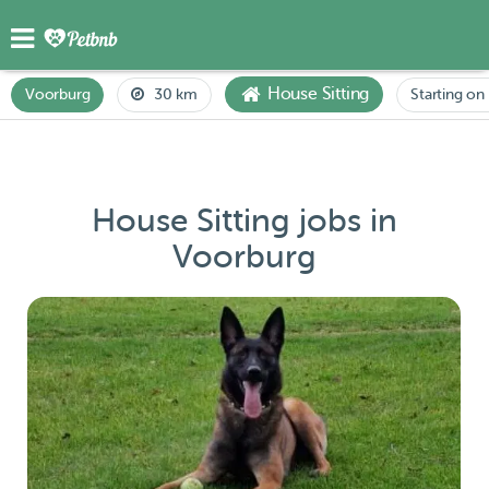
House Sitting
Voorburg
30 km
Starting on 
House Sitting jobs in
Voorburg