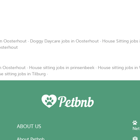
in Oosterhout
·
Doggy Daycare jobs in Oosterhout
·
House Sitting jobs
Oosterhout
in Oosterhout
·
House sitting jobs in prinsenbeek
·
House sitting jobs in
e sitting jobs in Tilburg
·
ABOUT US
Net
About Petbnb