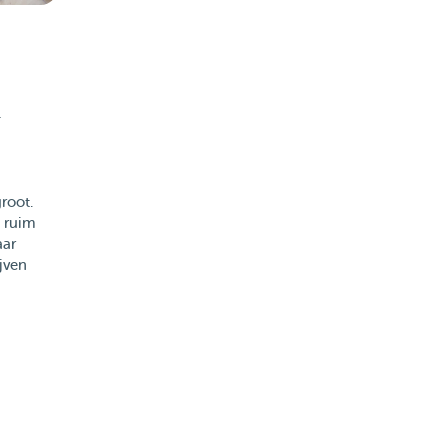
-
root.
s ruim
aar
jven