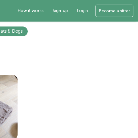
How it works
Sign-up
Login
Become a sitter
ats & Dogs