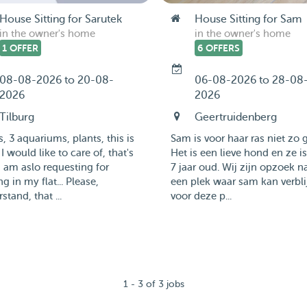
House Sitting for Sarutek
House Sitting for Sam
in the owner's home
in the owner's home
1 OFFER
6 OFFERS
08-08-2026 to 20-08-
06-08-2026 to 28-08
2026
2026
Tilburg
Geertruidenberg
s, 3 aquariums, plants, this is
Sam is voor haar ras niet zo g
I would like to care of, that's
Het is een lieve hond en ze i
 am aslo requesting for
7 jaar oud. Wij zijn opzoek n
ng in my flat... Please,
een plek waar sam kan verbli
stand, that ...
voor deze p...
1 - 3 of 3 jobs