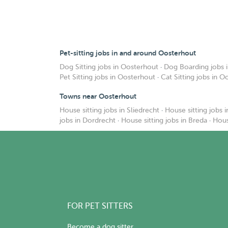
Pet-sitting jobs in and around Oosterhout
Dog Sitting jobs in Oosterhout
·
Dog Boarding jobs 
Pet Sitting jobs in Oosterhout
·
Cat Sitting jobs in 
Towns near Oosterhout
House sitting jobs in Sliedrecht
·
House sitting jobs 
jobs in Dordrecht
·
House sitting jobs in Breda
·
Hous
FOR PET SITTERS
Become a dog sitter