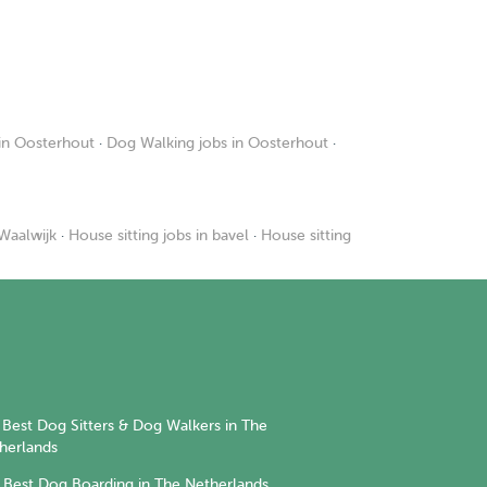
 in Oosterhout
·
Dog Walking jobs in Oosterhout
·
 Waalwijk
·
House sitting jobs in bavel
·
House sitting
Best Dog Sitters & Dog Walkers in The
herlands
Best Dog Boarding in The Netherlands