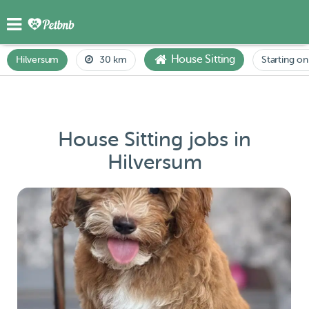
House Sitting
Hilversum
30 km
Starting on
House Sitting jobs in
Hilversum