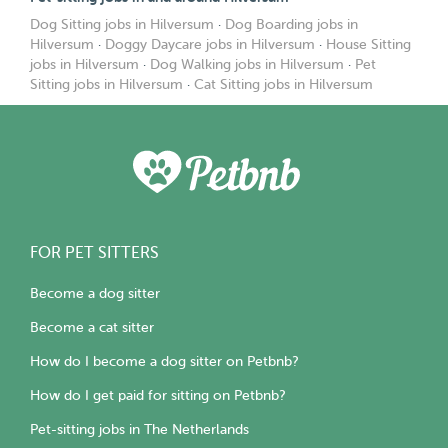
Dog Sitting jobs in Hilversum
·
Dog Boarding jobs in
Hilversum
·
Doggy Daycare jobs in Hilversum
·
House Sitting
jobs in Hilversum
·
Dog Walking jobs in Hilversum
·
Pet
Sitting jobs in Hilversum
·
Cat Sitting jobs in Hilversum
FOR PET SITTERS
Become a dog sitter
Become a cat sitter
How do I become a dog sitter on Petbnb?
How do I get paid for sitting on Petbnb?
Pet-sitting jobs in The Netherlands