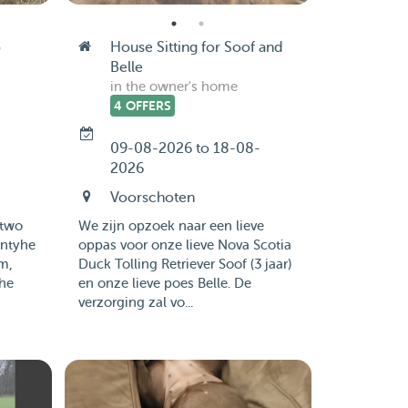
o
House Sitting for Soof and
Belle
in the owner's home
4 OFFERS
09-08-2026 to 18-08-
2026
Voorschoten
 two
We zijn opzoek naar een lieve
 ntyhe
oppas voor onze lieve Nova Scotia
m,
Duck Tolling Retriever Soof (3 jaar)
the
en onze lieve poes Belle. De
verzorging zal vo...