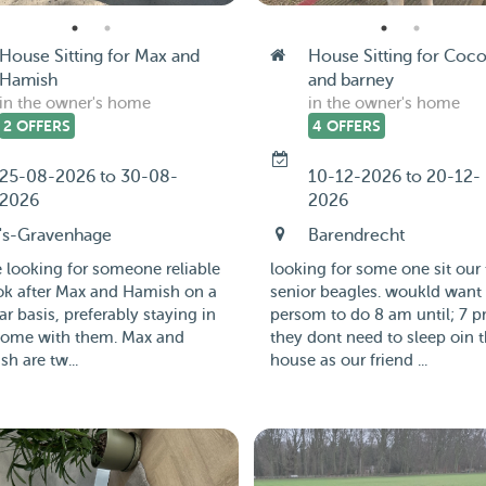
House Sitting for Max and
House Sitting for Coc
Hamish
and barney
in the owner's home
in the owner's home
2 OFFERS
4 OFFERS
25-08-2026 to 30-08-
10-12-2026 to 20-12-
2026
2026
's-Gravenhage
Barendrecht
 looking for someone reliable
looking for some one sit our
ok after Max and Hamish on a
senior beagles. woukld want
ar basis, preferably staying in
persom to do 8 am until; 7 p
home with them. Max and
they dont need to sleep oin 
h are tw...
house as our friend ...