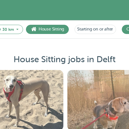
House Sitting
Starting on or after
C
30 km
House Sitting jobs in Delft