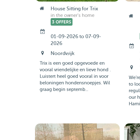
House Sitting for Trix
in the owner's home
3 OFFERS
01-09-2026 to 07-09-
2026
Noordwijk
Trix is een goed opgevoede en
vooral vriendelijke en lieve hond .
Luistert heel goed vooral in voor
We’re
beloningen hondensnoepjes. Wil
to lo
graag begin septemb...
regul
our 
Hamis