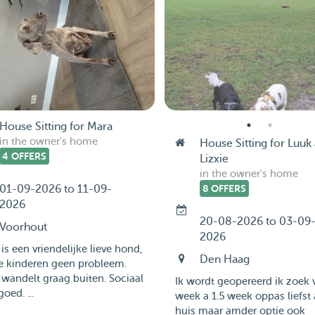
House Sitting for Mara
in the owner's home
House Sitting for Luuk
4 OFFERS
Lizxie
in the owner's home
01-09-2026 to 11-09-
8 OFFERS
2026
20-08-2026 to 03-09
Voorhout
2026
is een vriendelijke lieve hond,
Den Haag
e kinderen geen probleem.
wandelt graag buiten. Sociaal
Ik wordt geopereerd ik zoek 
oed. ...
week a 1.5 week oppas liefst
huis maar amder optie ook