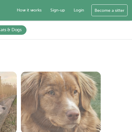
How it works
Sign-up
Login
Become a sitter
ats & Dogs