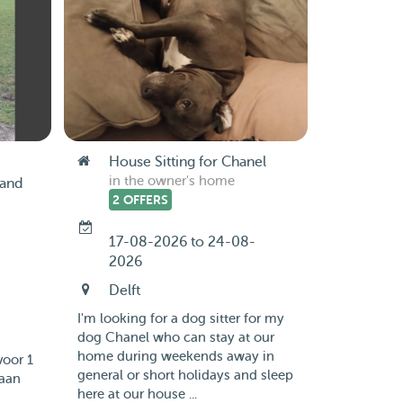
House Sitting for Chanel
in the owner's home
 and
2 OFFERS
17-08-2026 to 24-08-
2026
-
Delft
I'm looking for a dog sitter for my
dog Chanel who can stay at our
home during weekends away in
voor 1
general or short holidays and sleep
 aan
here at our house ...