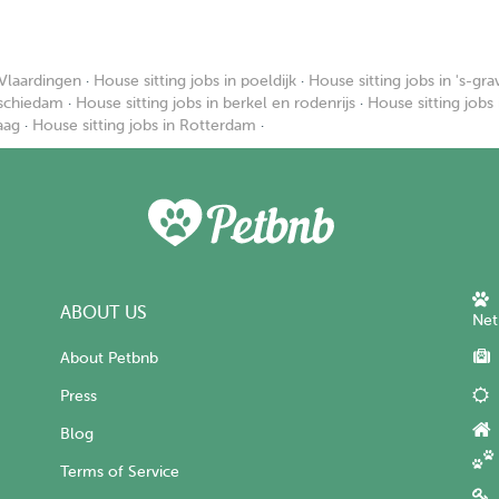
 Vlaardingen
·
House sitting jobs in poeldijk
·
House sitting jobs in 's-gr
 schiedam
·
House sitting jobs in berkel en rodenrijs
·
House sitting jobs
aag
·
House sitting jobs in Rotterdam
·
ABOUT US
Net
About Petbnb
Press
Blog
Terms of Service