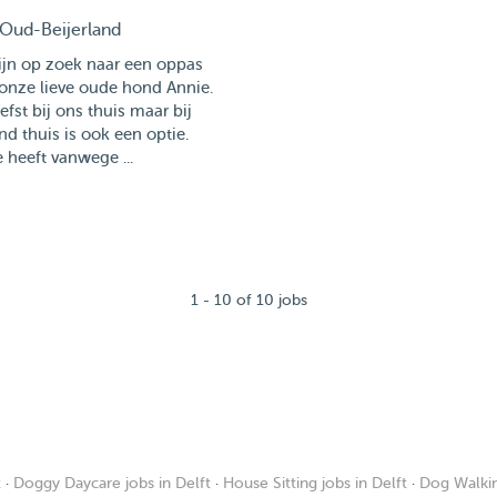
Oud-Beijerland
ijn op zoek naar een oppas
onze lieve oude hond Annie.
iefst bij ons thuis maar bij
d thuis is ook een optie.
 heeft vanwege ...
1 - 10 of 10 jobs
t
·
Doggy Daycare jobs in Delft
·
House Sitting jobs in Delft
·
Dog Walkin