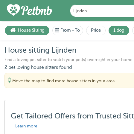
House Sitting
From
-
To
Price
1 dog
House sitting Lijnden
Find a loving pet sitter to watch your pet(s) overnight in your home.
2 pet loving house sitters found
Move the map to find more house sitters in your area
Get Tailored Offers from Trusted Sit
Learn more