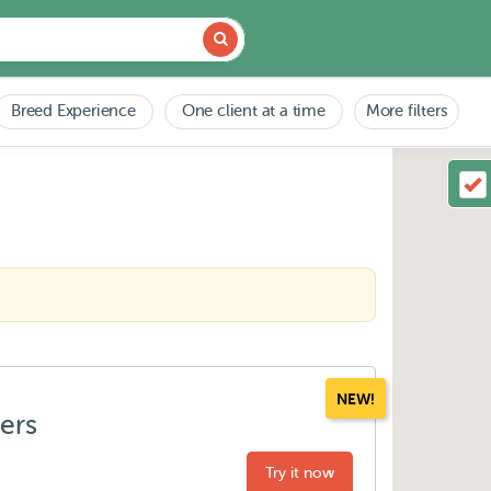
Breed Experience
One client at a time
More filters
NEW!
ters
Try it now