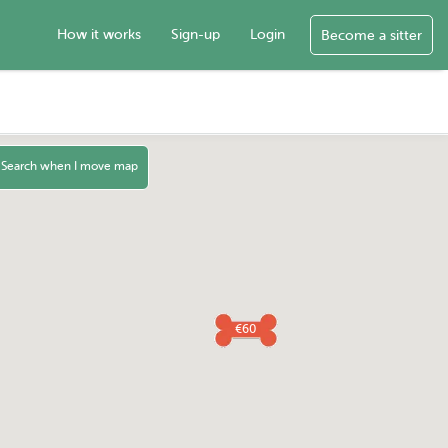
How it works
Sign-up
Login
Become a sitter
Search when I move map
€60