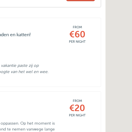
FROM
€60
den en katten!
PER NIGHT
vakantie paste zij op
oogte van het wel en wee.
FROM
€20
PER NIGHT
n oppassen. Op het moment is
hond te nemen vanwege lange