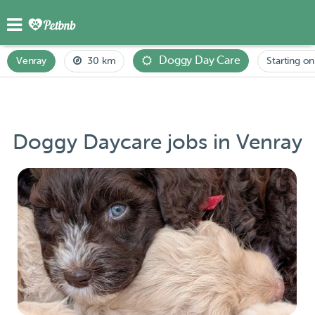
Doggy Day Care
Venray
30 km
Starting on
Doggy Daycare jobs in Venray