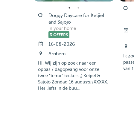
Doggy Daycare for Ketjiel
and Sajojo
in your home
3 OFFERS
16-08-2026
Arnhem
Ik z
pass
Hi, Wij zijn op zoek naar een
van 19
oppas / dagopvang voor onze
twee "terror" teckels ;) Ketjiel &
Sajojo Zondag 16 augustusXXXXX.
Het liefst in de buu...