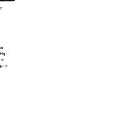
x
sen
Hij is
een
jaar