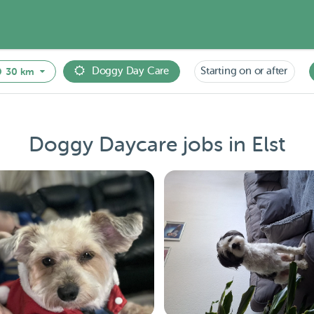
Doggy Day Care
Starting on or after
30 km
Doggy Daycare jobs in Elst