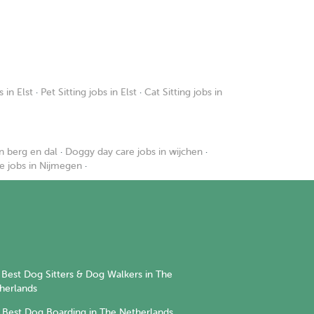
 in Elst
·
Pet Sitting jobs in Elst
·
Cat Sitting jobs in
n berg en dal
·
Doggy day care jobs in wijchen
·
e jobs in Nijmegen
·
Best Dog Sitters & Dog Walkers in The
herlands
Best Dog Boarding in The Netherlands