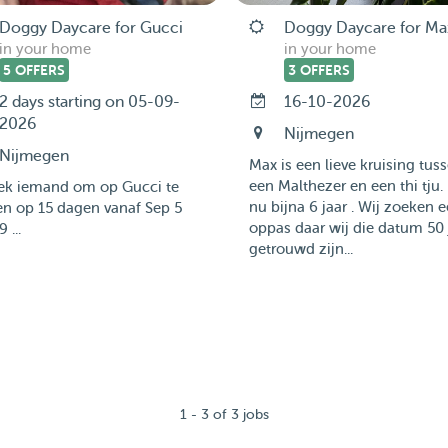
Doggy Daycare for Gucci
Doggy Daycare for Ma
in your home
in your home
5 OFFERS
3 OFFERS
2 days starting on 05-09-
16-10-2026
2026
Nijmegen
Nijmegen
Max is een lieve kruising tus
een Malthezer en een thi tju. 
oek iemand om op Gucci te
nu bijna 6 jaar . Wij zoeken 
en op 15 dagen vanaf Sep 5
oppas daar wij die datum 50 
 ...
getrouwd zijn...
1 - 3 of 3 jobs