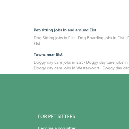
Pet-sitting jobs in and around Elst
Dog Sitting jobs in Elst
·
Dog Boarding jobs in Elst
·
Elst
Towns near Elst
Doggy day care jobs in Elst
·
Doggy day care jobs in
Doggy day care jobs in Westervoort
·
Doggy day car
FOR PET SITTERS
Become a dog sitter