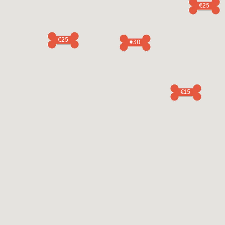
€25
€25
€30
€15