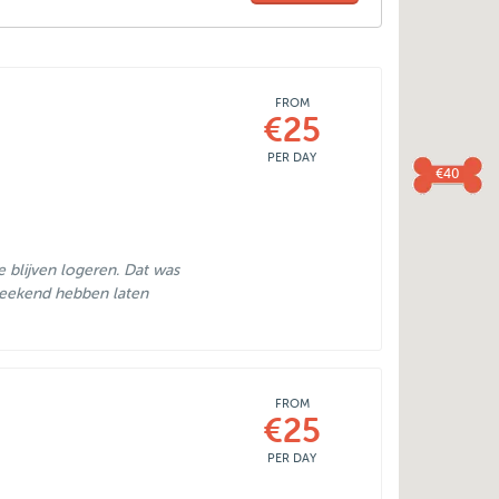
FROM
€25
PER DAY
€40
 blijven logeren. Dat was
weekend hebben laten
FROM
€25
PER DAY