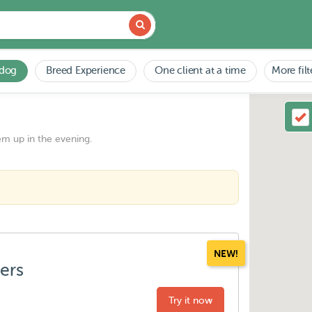
 dog
Breed Experience
One client at a time
More filt
em up in the evening.
NEW!
ters
Try it now