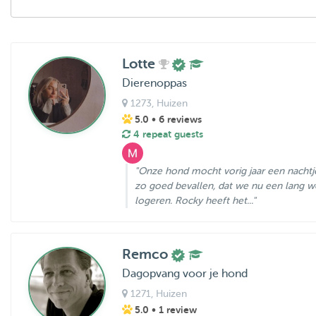
Lotte
Dierenoppas
1273
, Huizen
5.0
• 6 reviews
4 repeat guests
"Onze hond mocht vorig jaar een nachtje
zo goed bevallen, dat we nu een lang 
logeren. Rocky heeft het..."
Remco
Dagopvang voor je hond
1271
, Huizen
5.0
• 1 review