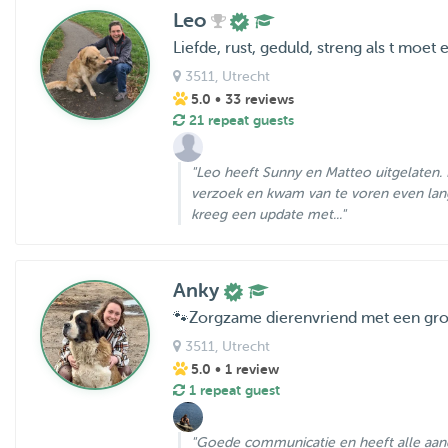
Leo
Liefde, rust, geduld, streng als t moet
3511
, Utrecht
5.0
• 33 reviews
21 repeat guests
"Leo heeft Sunny en Matteo uitgelaten. 
verzoek en kwam van te voren even lan
kreeg een update met..."
Anky
🐾Zorgzame dierenvriend met een groo
3511
, Utrecht
5.0
• 1 review
1 repeat guest
"Goede communicatie en heeft alle aand