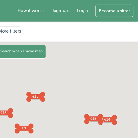
How it works
Sign-up
Login
Become a sitter
More filters
Search when I move map
€15
€18
€18
€14
€8