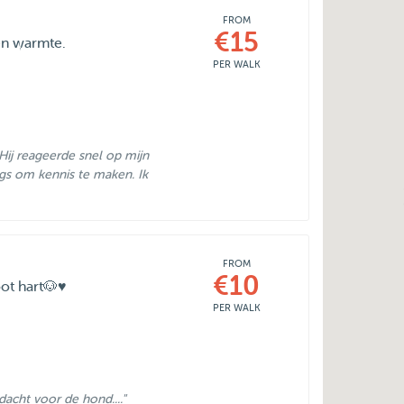
FROM
€15
 en warmte.
PER WALK
Hij reageerde snel op mijn
gs om kennis te maken. Ik
FROM
€10
t hart🐶♥️
PER WALK
acht voor de hond...."