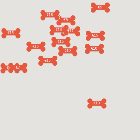
€5
€18
€8
€13
€17
€15
€15
€15
€15
€10
€10
€15
€7
€12
€10