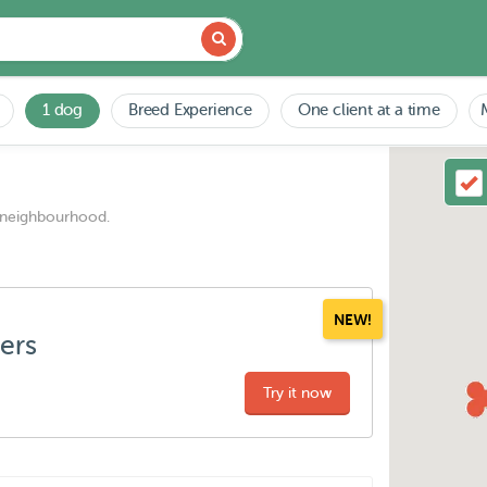
1 dog
Breed Experience
One client at a time
 neighbourhood.
NEW!
ters
Try it now