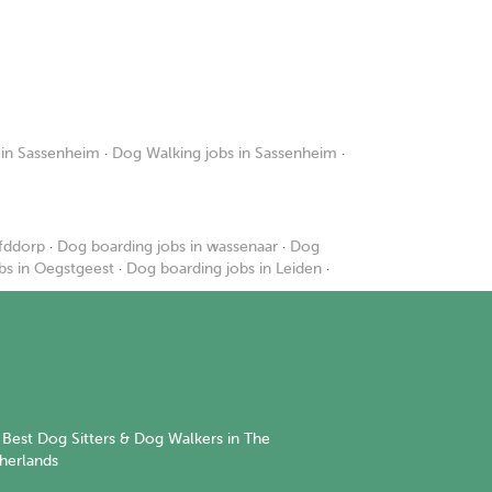
 in Sassenheim
·
Dog Walking jobs in Sassenheim
·
fddorp
·
Dog boarding jobs in wassenaar
·
Dog
bs in Oegstgeest
·
Dog boarding jobs in Leiden
·
Best Dog Sitters & Dog Walkers in The
herlands