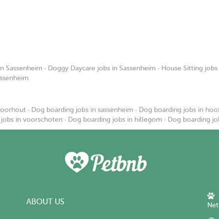
in Sassenheim
·
Doggy Daycare jobs in Sassenheim
·
House Sitting jobs
Sassenheim
voorhout
·
Dog boarding jobs in sassenheim
·
Dog boarding jobs in hoo
jobs in voorschoten
·
Dog boarding jobs in hillegom
·
Dog boarding jo
ABOUT US
Net