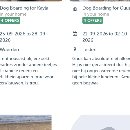
Dog Boarding for Kayla
Dog Boarding for Guu
in your home
in your home
4 OFFERS
4 OFFERS
25-09-2026 to 28-09-
21-09-2026 to 02-10-
2026
2026
Woerden
Leiden
, enthousiast blij ei zoekt
Guus kan absoluut niet alleen
radres zonder andere teefjes.
Hij is niet gecastreerd dus hi
l stabiele reuen) en
niet bij ongecastreerde reue
ijkheid aparte ruimte voor
bij hele kleine kinderen. Katt
ten/kauwen. Is trou...
geen bezwaa...