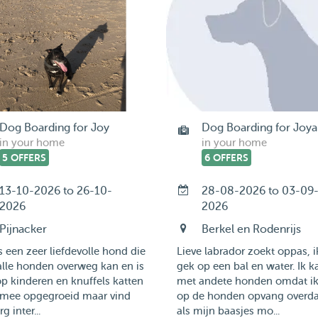
Dog Boarding for Joy
Dog Boarding for Joya
in your home
in your home
5 OFFERS
6 OFFERS
13-10-2026 to 26-10-
28-08-2026 to 03-09
2026
2026
Pijnacker
Berkel en Rodenrijs
s een zeer liefdevolle hond die
Lieve labrador zoekt oppas, 
alle honden overweg kan en is
gek op een bal en water. Ik k
p kinderen en knuffels katten
met andete honden omdat i
e mee opgegroeid maar vind
op de honden opvang overda
g inter...
als mijn baasjes mo...