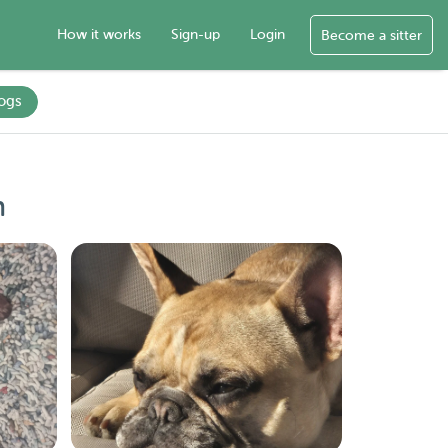
How it works
Sign-up
Login
Become a sitter
ogs
m