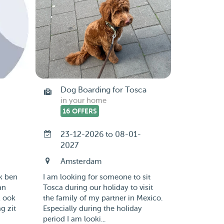
Dog Boarding for Tosca
in your home
16 OFFERS
-
23-12-2026 to 08-01-
2027
Amsterdam
ik ben
I am looking for someone to sit
an
Tosca during our holiday to visit
k ook
the family of my partner in Mexico.
g zit
Especially during the holiday
period I am looki...