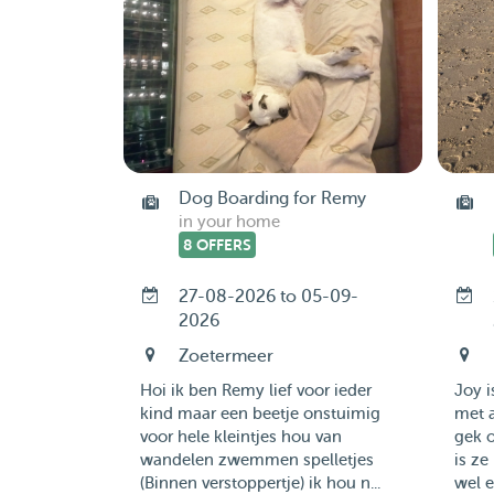
Dog Boarding for Remy
in your home
8 OFFERS
27-08-2026 to 05-09-
2026
Zoetermeer
Hoi ik ben Remy lief voor ieder
Joy i
kind maar een beetje onstuimig
met 
voor hele kleintjes hou van
gek o
wandelen zwemmen spelletjes
is z
(Binnen verstoppertje) ik hou n...
wel er