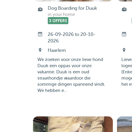
Dog Boarding for Duuk
in your home
3 OFFERS
26-09-2026 to 20-10-
2026
Haarlem
We zoeken voor onze lieve hond
Lieve
Duuk een oppas voor onze
logee
vakantie. Duuk is een oud
(Enke
straathondje waardoor die
mogel
sommige dingen spannend vindt.
het e
We hebben e...