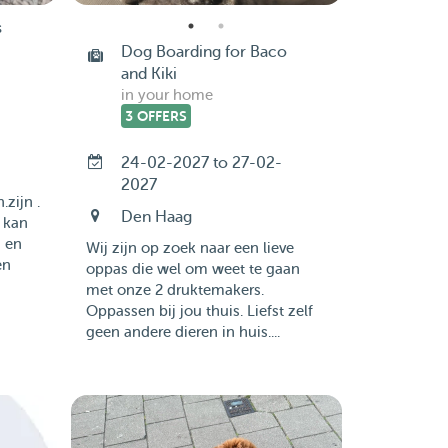
s
Dog Boarding for Baco
and Kiki
in your home
3 OFFERS
24-02-2027 to 27-02-
2027
.zijn .
Den Haag
j kan
n en
Wij zijn op zoek naar een lieve
en
oppas die wel om weet te gaan
met onze 2 druktemakers.
Oppassen bij jou thuis. Liefst zelf
geen andere dieren in huis....