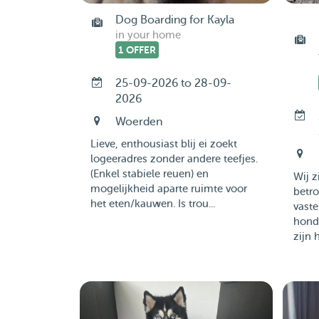
Dog Boarding for Kayla
in your home
1 OFFER
25-09-2026 to 28-09-
2026
Woerden
Lieve, enthousiast blij ei zoekt
logeeradres zonder andere teefjes.
(Enkel stabiele reuen) en
Wij z
mogelijkheid aparte ruimte voor
betr
het eten/kauwen. Is trou...
vaste
honde
zijn h