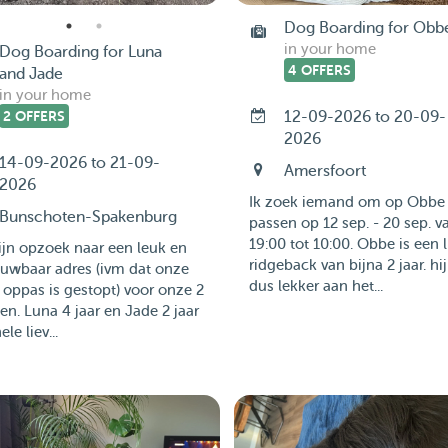
Dog Boarding for Obb
in your home
Dog Boarding for Luna
4 OFFERS
and Jade
in your home
2 OFFERS
12-09-2026 to 20-09-
2026
14-09-2026 to 21-09-
Amersfoort
2026
Ik zoek iemand om op Obbe 
Bunschoten-Spakenburg
passen op 12 sep. - 20 sep. v
19:00 tot 10:00. Obbe is een l
ijn opzoek naar een leuk en
ridgeback van bijna 2 jaar. hij
ouwbaar adres (ivm dat onze
dus lekker aan het...
 oppas is gestopt) voor onze 2
n. Luna 4 jaar en Jade 2 jaar
ele liev...