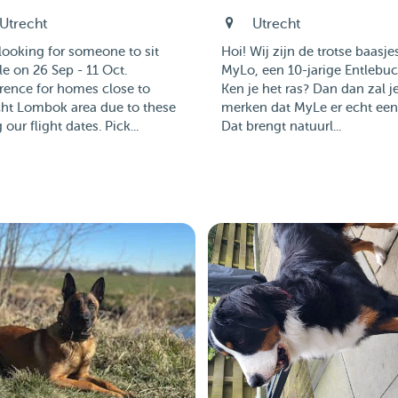
Utrecht
Utrecht
looking for someone to sit
Hoi! Wij zijn de trotse baasje
e on 26 Sep - 11 Oct.
MyLo, een 10-jarige Entlebuc
rence for homes close to
Ken je het ras? Dan dan zal j
cht Lombok area due to these
merken dat MyLe er echt een 
 our flight dates. Pick...
Dat brengt natuurl...