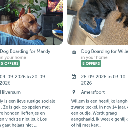
Dog Boarding for Mandy
Dog Boarding for Will
in your home
in your home
5 OFFERS
8 OFFERS
04-09-2026 to 20-09-
26-09-2026 to 03-10-
2026
2026
Hilversum
Amersfoort
 is een lieve rustige sociale
Willem is een heerlijke langh
. Ze is gek op spelen met
zwarte teckel. In nov 14 jaar, 
e honden Keffertjes en
een oudje. Wordt graag
n vindt ze niet leuk Los
aangehaald. Ik weet eigenlijk
 gaat helaas niet ...
of hij met katt...