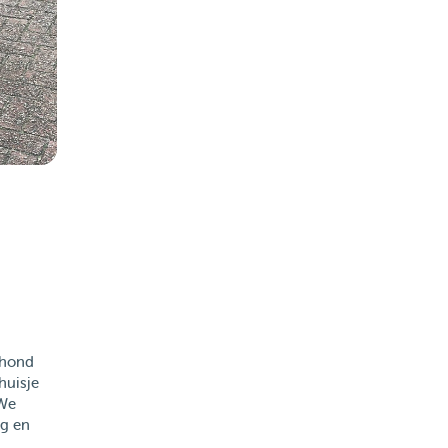
 hond
huisje
 We
eg en