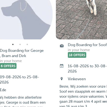
Dog Boarding for Soof
in your home
Dog Boarding for George
18 OFFERS
, Bram and Dirk
in your home
6 OFFERS
16-08-2026 to 30-08-
2026
09-08-2026 to 25-08-
Vinkeveen
2026
Beste, Wij zoeken voor onze
Ede
Soof een slaapplek en warm 
voor tijdens onze vakanties.
ij hebben drie allerliefste
gaan 28 maart t/m 4 april w
jes. George is oud Bram een
van 16 aug t/m 3...