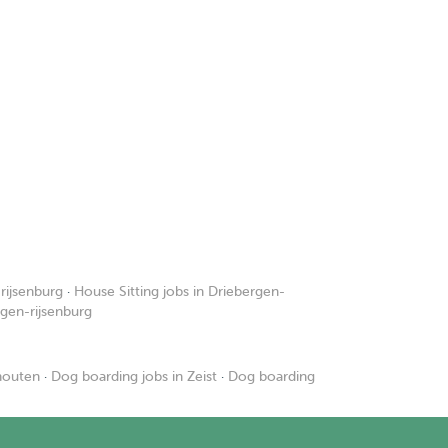
rijsenburg
·
House Sitting jobs in Driebergen-
rgen-rijsenburg
houten
·
Dog boarding jobs in Zeist
·
Dog boarding