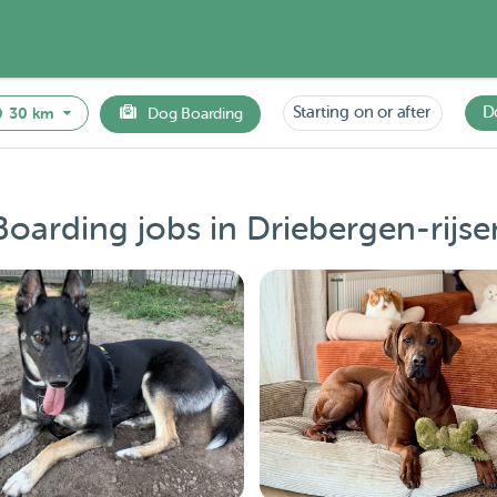
Starting on or after
D
30 km
Dog Boarding
oarding jobs in Driebergen-rijs