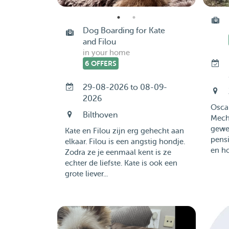
Dog Boarding for Kate
and Filou
in your home
6 OFFERS
29-08-2026 to 08-09-
2026
Oscar
Bilthoven
Meche
gewer
Kate en Filou zijn erg gehecht aan
pensi
elkaar. Filou is een angstig hondje.
en ho
Zodra ze je eenmaal kent is ze
echter de liefste. Kate is ook een
grote liever...