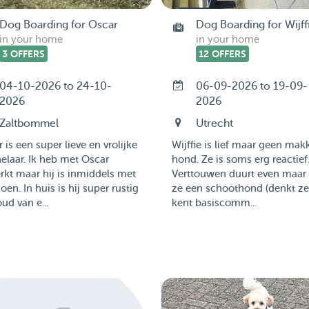
Dog Boarding for Oscar
Dog Boarding for Wijff
in your home
in your home
3 OFFERS
12 OFFERS
04-10-2026 to 24-10-
06-09-2026 to 19-09-
2026
2026
Zaltbommel
Utrecht
 is een super lieve en vrolijke
Wijffie is lief maar geen makk
laar. Ik heb met Oscar
hond. Ze is soms erg reactief
kt maar hij is inmiddels met
Verttouwen duurt even maar 
oen. In huis is hij super rustig
ze een schoothond (denkt ze
ud van e...
kent basiscomm...