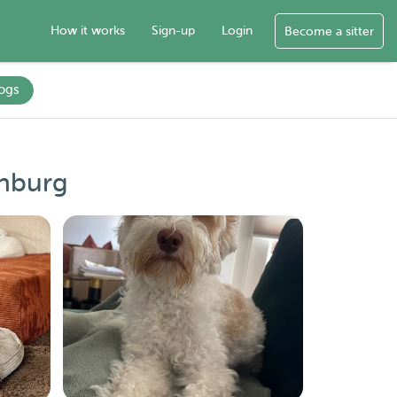
How it works
Sign-up
Login
Become a sitter
ogs
enburg