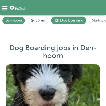
Dog Boarding
Den-hoorn
30 km
Starting 
Dog Boarding jobs in Den-
hoorn