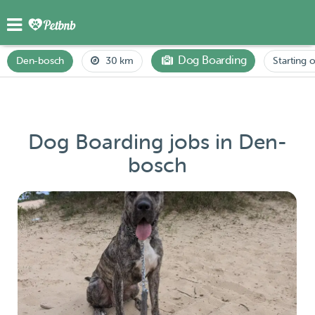
Dog Boarding
Den-bosch
30 km
Starting o
Dog Boarding jobs in Den-
bosch