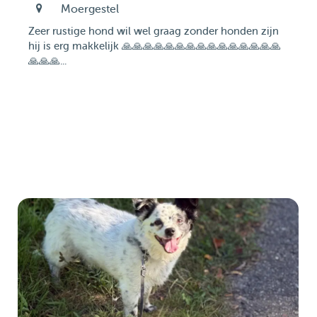
Moergestel
Zeer rustige hond wil wel graag zonder honden zijn
hij is erg makkelijk 🙏🙏🙏🙏🙏🙏🙏🙏🙏🙏🙏🙏🙏🙏🙏
🙏🙏🙏...