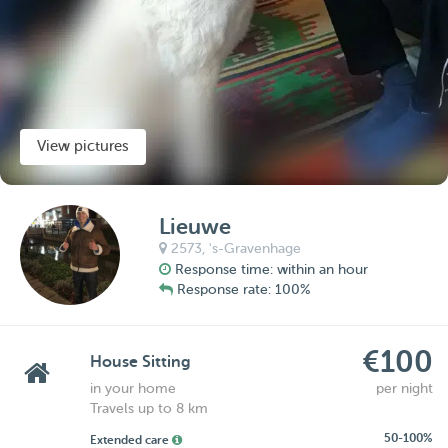
View pictures
Lieuwe
2573,
's-Gravenhage
Response time: within an hour
Response rate: 100%
€100
House Sitting
in your home
per night
Travels up to 8 km
50-100%
Extended care