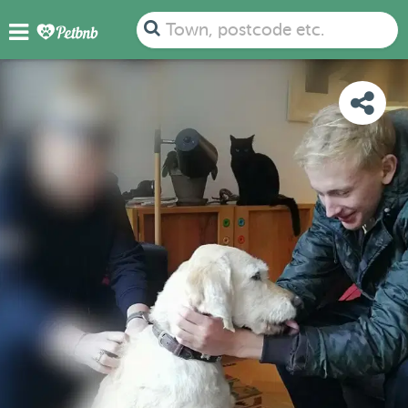
PHOTOS
DETAILS
AVAILABILITY
MAP
Town, postcode etc.