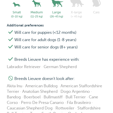
Small
Medium
Large
X-large
Cats
(0-10 kg)
(11-25 kg)
(26-45 kg)
(> 45 kg)
Additional preferences
Will care for puppies (<12 months)
Will care for adult dogs (1-8 years)
Will care for senior dogs (8+ years)
Breeds Lieuwe has experience with:
Labrador Retriever · German Shepherd
Breeds Lieuwe doesn't look after:
Akita Inu · American Bulldog · American Staffordshire
Terrier · Anatolian Shepherd · Dogo Argentino ·
Bandog · Boerboel · Bullmastiff · Bull Terrier · Cane
Corso · Perro De Presa Canario · Fila Brasileiro ·
Caucasian Shepherd Dog · Rottweiler · Staffordshire