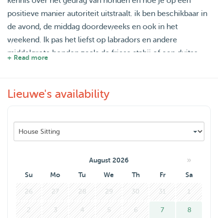
kennis over het gedrag van honden en hoe je op een
positieve manier autoriteit uitstraalt. ik ben beschikbaar in
de avond, de middag doordeweeks en ook in het
weekend. Ik pas het liefst op labradors en andere
middelgrote honden zoals de friese stabij of een duitse
+ Read more
herder. maar kleine honden zijn ook welkom natuurlijk.
verder ben ik een jongeman van 24 jaar oud 190cm en fit
Lieuwe's availability
genoeg om met veel plezier meerdere honden per dag uit
te laten :) ik ben beschikbaar in Den Haag. Ik hoop jou en
je hond snel te ontmoeten!
»
August 2026
Su
Mo
Tu
We
Th
Fr
Sa
26
27
28
29
30
31
1
2
3
4
5
6
7
8