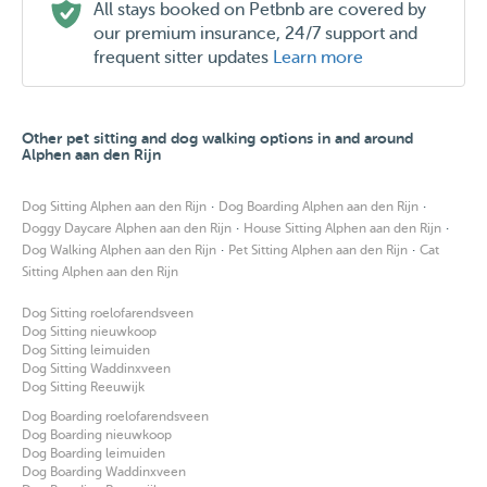
All stays booked on Petbnb are covered by
our premium insurance, 24/7 support and
frequent sitter updates
Learn more
Other pet sitting and dog walking options in and around
Alphen aan den Rijn
·
·
Dog Sitting Alphen aan den Rijn
Dog Boarding Alphen aan den Rijn
·
·
Doggy Daycare Alphen aan den Rijn
House Sitting Alphen aan den Rijn
·
·
Dog Walking Alphen aan den Rijn
Pet Sitting Alphen aan den Rijn
Cat
Sitting Alphen aan den Rijn
Dog Sitting roelofarendsveen
Dog Sitting nieuwkoop
Dog Sitting leimuiden
Dog Sitting Waddinxveen
Dog Sitting Reeuwijk
Dog Boarding roelofarendsveen
Dog Boarding nieuwkoop
Dog Boarding leimuiden
Dog Boarding Waddinxveen