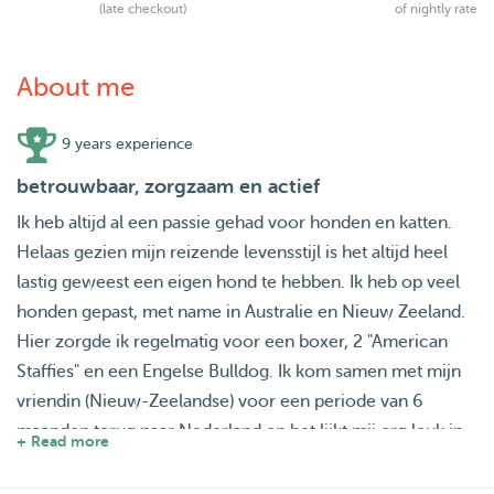
(late checkout)
of nightly rate
About me
9 years experience
betrouwbaar, zorgzaam en actief
Ik heb altijd al een passie gehad voor honden en katten.
Helaas gezien mijn reizende levensstijl is het altijd heel
lastig geweest een eigen hond te hebben. Ik heb op veel
honden gepast, met name in Australie en Nieuw Zeeland.
Hier zorgde ik regelmatig voor een boxer, 2 "American
Staffies" en een Engelse Bulldog. Ik kom samen met mijn
vriendin (Nieuw-Zeelandse) voor een periode van 6
maanden terug naar Nederland en het lijkt mij erg leuk in
+ Read more
deze tijd op te passen. Dus gaat u weg en zoekt u
betrouwbare mensen die op uw hond(en) en katten willen