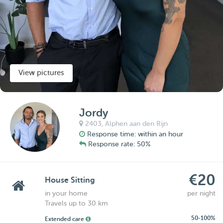
View pictures
Jordy
2403,
Alphen aan den Rijn
Response time: within an hour
Response rate: 50%
€20
House Sitting
in your home
per night
Travels up to 30 km
50-100%
Extended care