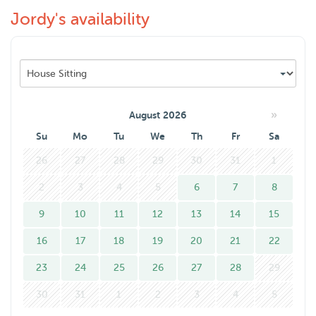
Jordy's availability
passen, neem contact op en dan zorgen wij dat u met een
gerust hart weg kan :)
»
August 2026
Su
Mo
Tu
We
Th
Fr
Sa
26
27
28
29
30
31
1
2
3
4
5
6
7
8
9
10
11
12
13
14
15
16
17
18
19
20
21
22
23
24
25
26
27
28
29
30
31
1
2
3
4
5