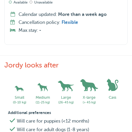
Available
Unavailable
Calendar updated:
More than a week ago
Cancellation policy:
Flexible
Max.stay:
-
Jordy looks after
Small
Medium
Large
X-large
Cats
(0-10 kg)
(11-25 kg)
(26-45 kg)
(> 45 kg)
Additional preferences
Will care for puppies (<12 months)
Will care for adult dogs (1-8 years)