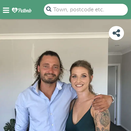
PHOTOS
DETAILS
AVAILABILITY
MAP
Town, postcode etc.