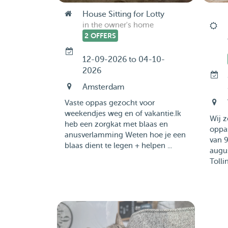
House Sitting for Lotty
in the owner's home
2 OFFERS
12-09-2026 to 04-10-
2026
Amsterdam
Vaste oppas gezocht voor
weekendjes weg en of vakantie.Ik
Wij 
heb een zorgkat met blaas en
oppas
anusverlamming Weten hoe je een
van 9
blaas dient te legen + helpen ...
augu
Tollin