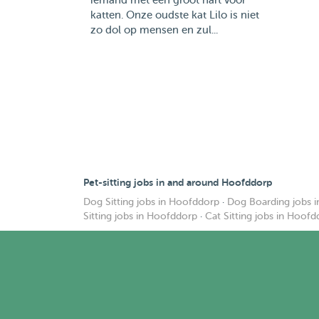
iemand met een groot hart voor
katten. Onze oudste kat Lilo is niet
zo dol op mensen en zul...
Pet-sitting jobs in and around Hoofddorp
Dog Sitting jobs in Hoofddorp
·
Dog Boarding jobs 
Sitting jobs in Hoofddorp
·
Cat Sitting jobs in Hoof