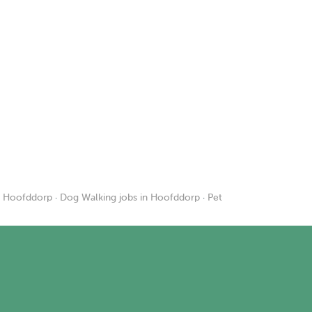
in Hoofddorp
·
Dog Walking jobs in Hoofddorp
·
Pet