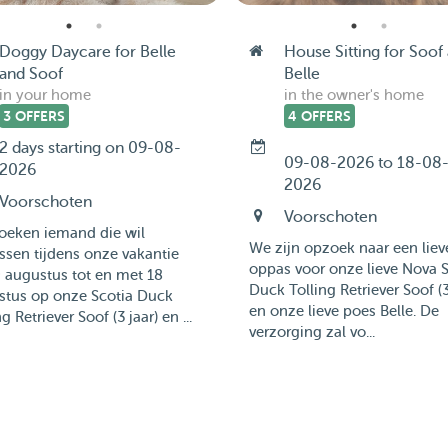
Doggy Daycare for Belle
House Sitting for Soof
and Soof
Belle
in your home
in the owner's home
3 OFFERS
4 OFFERS
2 days starting on 09-08-
09-08-2026 to 18-08
2026
2026
Voorschoten
Voorschoten
zoeken iemand die wil
We zijn opzoek naar een liev
sen tijdens onze vakantie
oppas voor onze lieve Nova S
 augustus tot en met 18
Duck Tolling Retriever Soof (3
stus op onze Scotia Duck
en onze lieve poes Belle. De
g Retriever Soof (3 jaar) en ...
verzorging zal vo...