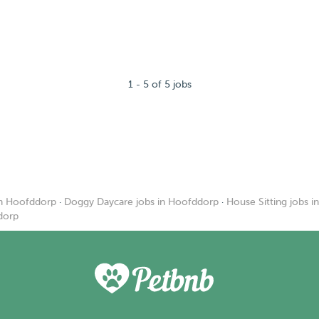
1 - 5 of 5 jobs
in Hoofddorp
·
Doggy Daycare jobs in Hoofddorp
·
House Sitting jobs 
ddorp