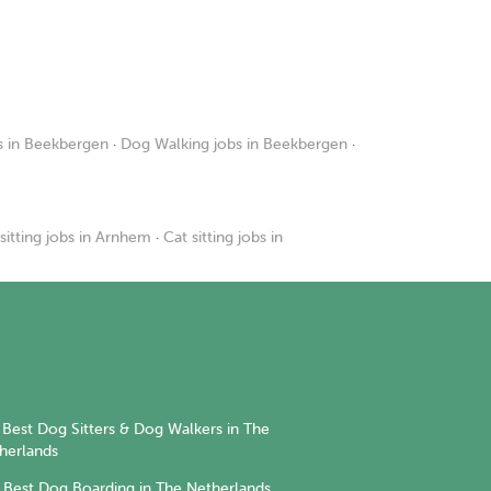
bs in Beekbergen
·
Dog Walking jobs in Beekbergen
·
sitting jobs in Arnhem
·
Cat sitting jobs in
Best Dog Sitters & Dog Walkers in The
herlands
Best Dog Boarding in The Netherlands