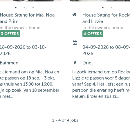
House Sitting for Mia, Noa
House Sitting for Rock
and Prim
and Lizzie
in the owner's home
in the owner's home
3 OFFERS
4 OFFERS
18-09-2026 to 03-10-
04-09-2026 to 08-09
2026
2026
Bathmen
Driel
oek iemand om op Mia, Noa en
Ik zoek iemand om op Rocky
te passen op 18 sep. - 3 okt.
Lizzie te passen voor 5 dage
ns thuis van 13:00 tot 16:00.
vanaf Sep 4. Het liefst een ru
ijn op zoek: Van 18 september
persoon die ervaring heeft m
n met...
katten. Broer en zus zi...
1 - 4 of 4 jobs