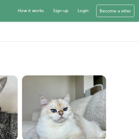
How it works
Sign-up
Login
Become a sitter