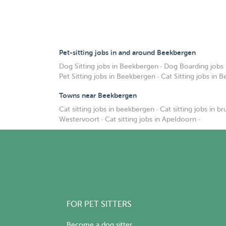
Pet-sitting jobs in and around Beekbergen
Dog Sitting jobs in Beekbergen
·
Dog Boarding jobs
Pet Sitting jobs in Beekbergen
·
Cat Sitting jobs in 
Towns near Beekbergen
Cat sitting jobs in beekbergen
·
Cat sitting jobs in 
Westervoort
·
Cat sitting jobs in Apeldoorn
·
FOR PET SITTERS
Become a dog sitter