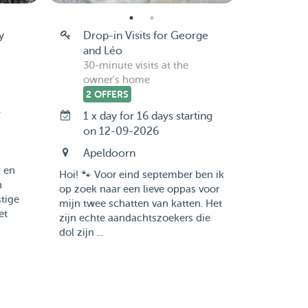
y
Drop-in Visits for George
and Léo
30-minute visits at the
owner's home
2 OFFERS
-
1 x day for 16 days starting
on 12-09-2026
Apeldoorn
 en
Hoi! 🐾 Voor eind september ben ik
n
op zoek naar een lieve oppas voor
stige
mijn twee schatten van katten. Het
et
zijn echte aandachtszoekers die
dol zijn ...