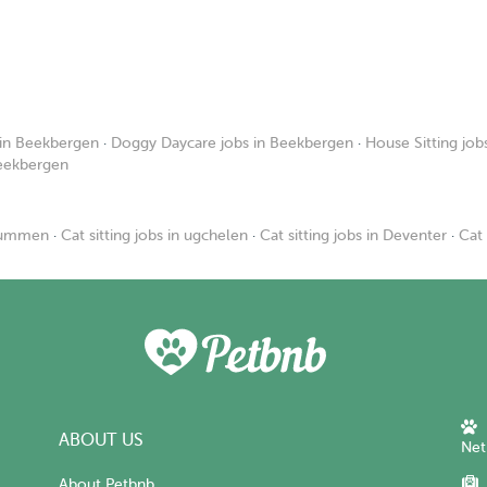
 in Beekbergen
·
Doggy Daycare jobs in Beekbergen
·
House Sitting jo
Beekbergen
brummen
·
Cat sitting jobs in ugchelen
·
Cat sitting jobs in Deventer
·
Cat 
ABOUT US
Net
About Petbnb