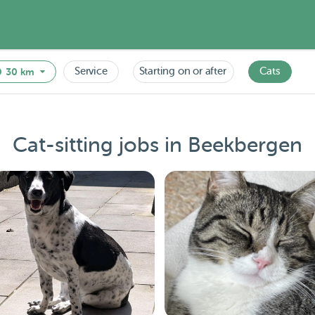
Service
Starting on or after
Cats
30 km
Cat-sitting jobs in Beekbergen