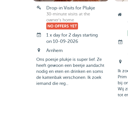
Drop-in Visits for Plukje
30-minute visits at the
owner's home
NO OFFERS YET
1 x day for 2 days starting
on 10-09-2026
Arnhem
Ons poesje plukje is super lief. Ze
heeft gewoon een beetje aandacht
Ik z
nodig en eten en drinken en soms
Prim 
de kattenbak verschonen. Ik zoek
bij o
iemand die reg...
Wij z
tot e