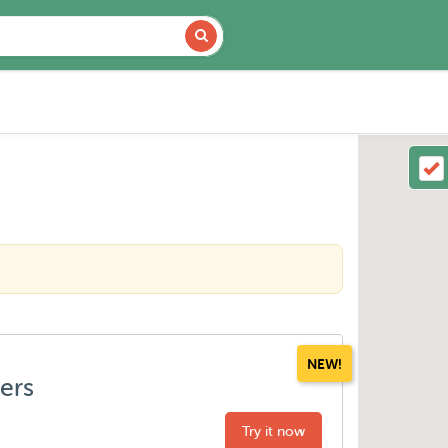
NEW!
ters
Try it now