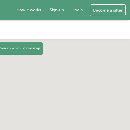
How it works
Sign-up
Login
Become a sitter
Search when I move map