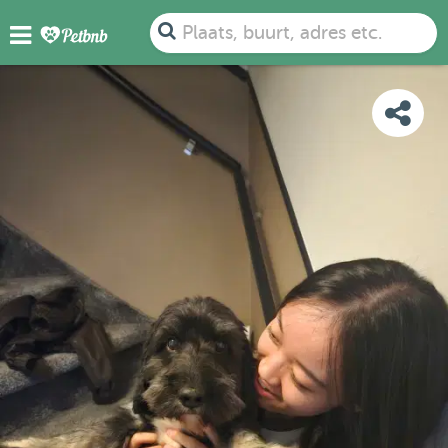
FOTO'S
BEOORDELINGEN
DETAILS
KAART
Plaats, buurt, adres etc.