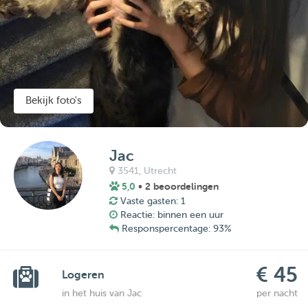
Bekijk foto's
Jac
3541,
Utrecht
5,0
• 2 beoordelingen
Vaste gasten: 1
Reactie: binnen een uur
Responspercentage: 93%
€ 45
Logeren
in het huis van Jac
per nacht