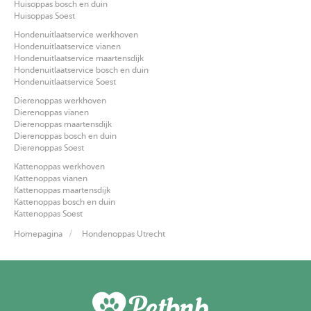
Huisoppas bosch en duin
Huisoppas Soest
Hondenuitlaatservice werkhoven
Hondenuitlaatservice vianen
Hondenuitlaatservice maartensdijk
Hondenuitlaatservice bosch en duin
Hondenuitlaatservice Soest
Dierenoppas werkhoven
Dierenoppas vianen
Dierenoppas maartensdijk
Dierenoppas bosch en duin
Dierenoppas Soest
Kattenoppas werkhoven
Kattenoppas vianen
Kattenoppas maartensdijk
Kattenoppas bosch en duin
Kattenoppas Soest
Homepagina
Hondenoppas Utrecht