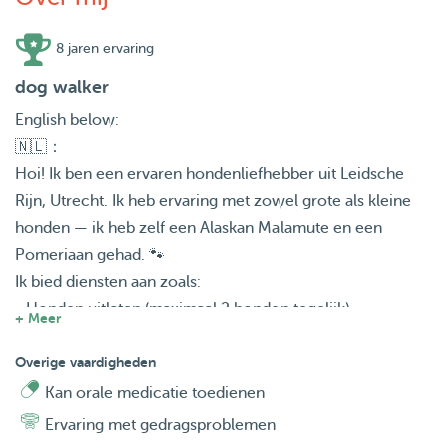
8 jaren ervaring
dog walker
English below:
🇳🇱：
Hoi! Ik ben een ervaren hondenliefhebber uit Leidsche
Rijn, Utrecht. Ik heb ervaring met zowel grote als kleine
honden — ik heb zelf een Alaskan Malamute en een
Pomeriaan gehad. 🐾
Ik bied diensten aan zoals:
• Honden uitlaten (maximaal 2 honden tegelijk)
+ Meer
• Voeren
• Dagopvang
Overige vaardigheden
• Huisbezoeken
Kan orale medicatie toedienen
• Logeren/overnachting
Ervaring met gedragsproblemen
• En meer op aanvraag