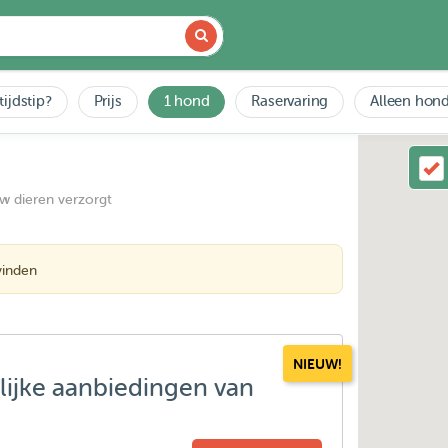
tijdstip?
Prijs
1 hond
Raservaring
Alleen hond
uw dieren verzorgt
vinden
NIEUW!
lijke aanbiedingen van