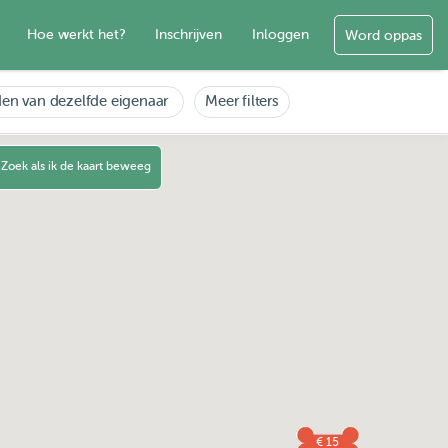
Hoe werkt het?
Inschrijven
Inloggen
Word oppas
en van dezelfde eigenaar
Meer filters
Zoek als ik de kaart beweeg
€ 15