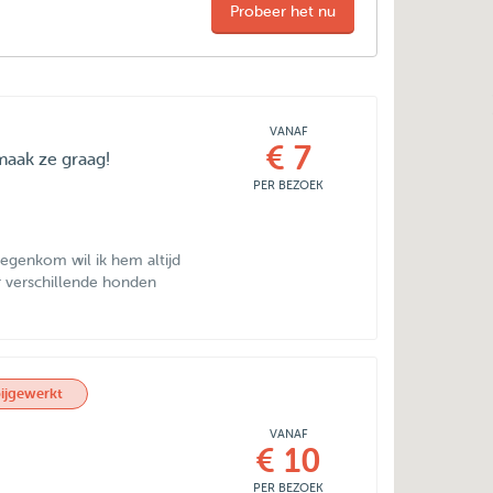
Probeer het nu
VANAF
€ 7
maak ze graag!
PER BEZOEK
 tegenkom wil ik hem altijd
or verschillende honden
ijgewerkt
VANAF
€ 10
PER BEZOEK