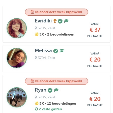
Kalender deze week bijgewerkt
Evridiki
VANAF
3705
, Zeist
€ 37
5,0
• 2 beoordelingen
PER NACHT
Melissa
VANAF
3704
, Zeist
€ 20
PER NACHT
Kalender deze week bijgewerkt
Ryan
VANAF
3705
, Zeist
€ 20
5,0
• 12 beoordelingen
PER NACHT
2 vaste gasten