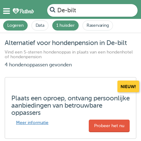
De-bilt
Logeren
Data
1 huisdier
Raservaring
Alternatief voor hondenpension in De-bilt
Vind een 5-sterren hondenoppas in plaats van een hondenhotel
of hondenpension
4 hondenoppassen gevonden
NIEUW!
Plaats een oproep, ontvang persoonlijke
aanbiedingen van betrouwbare
oppassers
Meer informatie
Probeer het nu