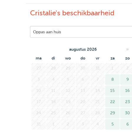
Cristalie's beschikbaarheid
»
augustus 2026
ma
di
wo
do
vr
za
zo
27
28
29
30
31
1
2
3
4
5
6
7
8
9
10
11
12
13
14
15
16
17
18
19
20
21
22
23
24
25
26
27
28
29
30
31
1
2
3
4
5
6