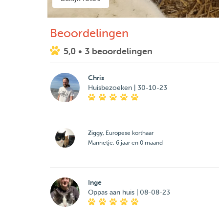
Beoordelingen
5,0
• 3 beoordelingen
Chris
Huisbezoeken | 30-10-23
Ziggy
, Europese korthaar
Mannetje, 6 jaar en 0 maand
Inge
Oppas aan huis | 08-08-23