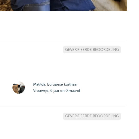
GEVERIFIEERDE BEOORDELING
Matilda
, Europese korthaar
Vrouwtje, 6 jaar en 0 maand
GEVERIFIEERDE BEOORDELING