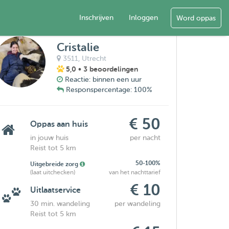
Inschrijven
Inloggen
Word oppas
Cristalie
3511,
Utrecht
5,0
• 3 beoordelingen
Reactie: binnen een uur
Responspercentage: 100%
€ 50
Oppas aan huis
in jouw huis
per nacht
Reist tot 5 km
50-100%
Uitgebreide zorg
(laat uitchecken)
van het nachttarief
€ 10
Uitlaatservice
30 min. wandeling
per wandeling
Reist tot 5 km