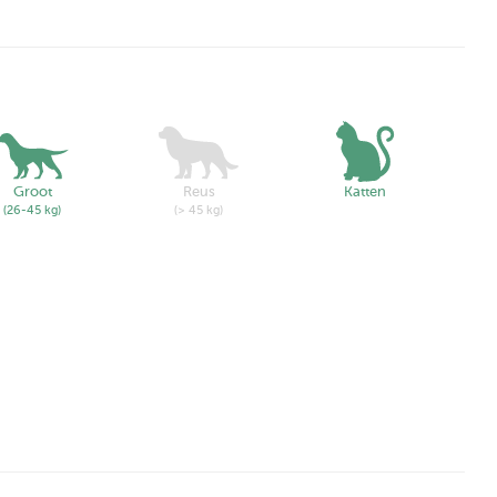
Groot
Reus
Katten
(26-45 kg)
(> 45 kg)