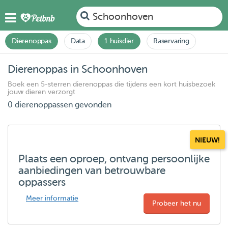
Schoonhoven
Dierenoppas
Data
1 huisdier
Raservaring
Dierenoppas in Schoonhoven
Boek een 5-sterren dierenoppas die tijdens een kort huisbezoek
jouw dieren verzorgt
0 dierenoppassen gevonden
NIEUW!
Plaats een oproep, ontvang persoonlijke
aanbiedingen van betrouwbare
oppassers
Meer informatie
Probeer het nu