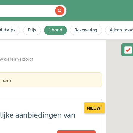
tijdstip?
Prijs
1 hond
Raservaring
Alleen hond
uw dieren verzorgt
vinden
NIEUW!
lijke aanbiedingen van