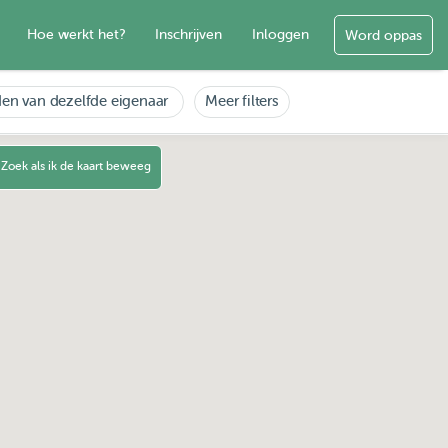
Hoe werkt het?
Inschrijven
Inloggen
Word oppas
en van dezelfde eigenaar
Meer filters
Zoek als ik de kaart beweeg