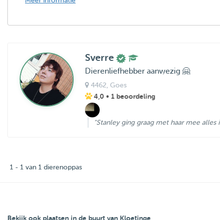
Meer informatie
Sverre
Dierenliefhebber aanwezig 🤗
4462
, Goes
4,0
• 1 beoordeling
"Stanley ging graag met haar mee alles i
1 - 1 van 1 dierenoppas
Bekijk ook plaatsen in de buurt van Kloetinge