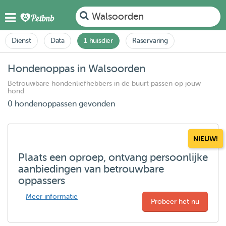
Walsoorden
Dienst
Data
1 huisdier
Raservaring
Hondenoppas in Walsoorden
Betrouwbare hondenliefhebbers in de buurt passen op jouw
hond
0 hondenoppassen gevonden
NIEUW!
Plaats een oproep, ontvang persoonlijke
aanbiedingen van betrouwbare
oppassers
Meer informatie
Probeer het nu