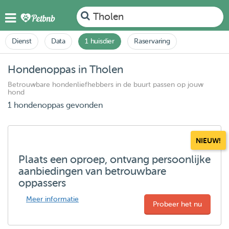
Tholen
Dienst
Data
1 huisdier
Raservaring
Hondenoppas in Tholen
Betrouwbare hondenliefhebbers in de buurt passen op jouw
hond
1 hondenoppas gevonden
NIEUW!
Plaats een oproep, ontvang persoonlijke
aanbiedingen van betrouwbare
oppassers
Meer informatie
Probeer het nu