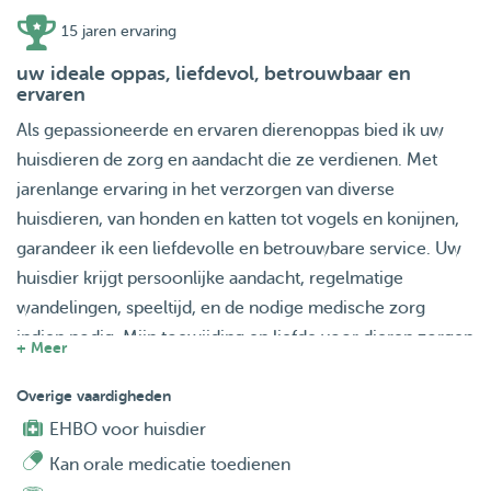
15 jaren ervaring
uw ideale oppas, liefdevol, betrouwbaar en
ervaren
Als gepassioneerde en ervaren dierenoppas bied ik uw
huisdieren de zorg en aandacht die ze verdienen. Met
jarenlange ervaring in het verzorgen van diverse
huisdieren, van honden en katten tot vogels en konijnen,
garandeer ik een liefdevolle en betrouwbare service. Uw
huisdier krijgt persoonlijke aandacht, regelmatige
wandelingen, speeltijd, en de nodige medische zorg
indien nodig. Mijn toewijding en liefde voor dieren zorgen
+ Meer
ervoor dat uw huisdier zich op zijn gemak voelt en
gelukkig is in uw afwezigheid. Kies voor mij als uw
Overige vaardigheden
dierenoppas en geniet van de gemoedsrust wetende dat
EHBO voor huisdier
uw geliefde huisdier in goede handen is. Uw huisdier
Kan orale medicatie toedienen
verdient het beste, en dat bied ik met passie en