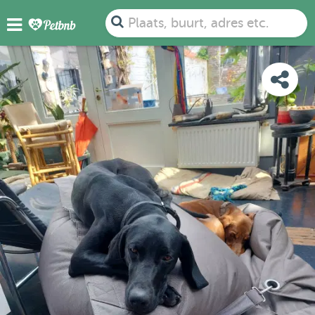
FOTO'S
BEOORDELINGEN
DETAILS
KAART
Plaats, buurt, adres etc.