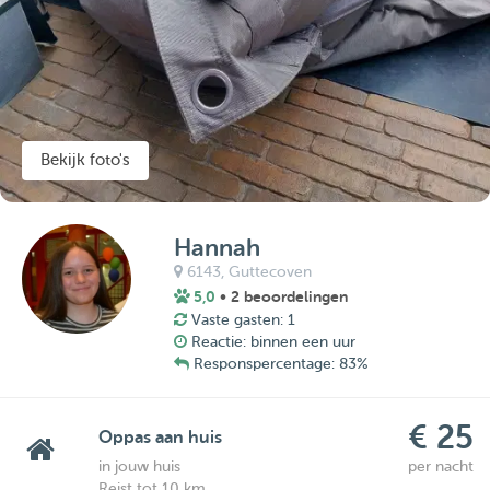
Bekijk foto's
Hannah
6143,
Guttecoven
5,0
• 2 beoordelingen
Vaste gasten: 1
Reactie: binnen een uur
Responspercentage: 83%
€ 25
Oppas aan huis
in jouw huis
per nacht
Reist tot 10 km