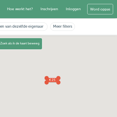
Hoe werkt het?
Inschrijven
Inloggen
Word oppas
en van dezelfde eigenaar
Meer filters
Zoek als ik de kaart beweeg
€ 30
€ 25