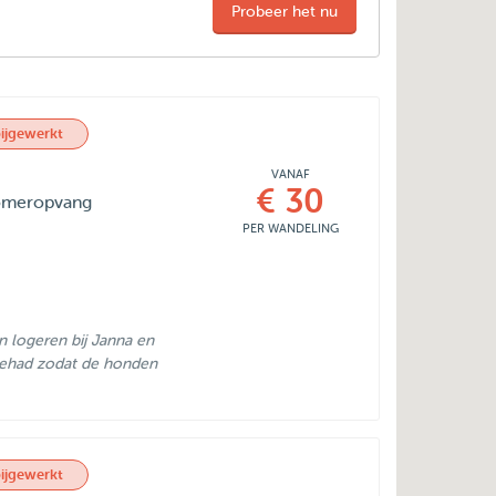
Probeer het nu
ijgewerkt
VANAF
€ 30
 zomeropvang
PER WANDELING
n logeren bij Janna en
gehad zodat de honden
ijgewerkt