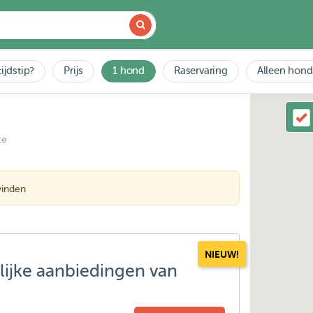
ijdstip?
Prijs
1 hond
Raservaring
Alleen hond
ce
vinden
NIEUW!
lijke aanbiedingen van