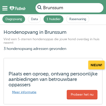
Brunssum
Dagopvang
Data
1 huisdier
Raservaring
Hondenopvang in Brunssum
Vind een 5-sterren hondenoppas die jouw hond overdag in huis
neemt
3 hondenopvang adressen gevonden
NIEUW!
Plaats een oproep, ontvang persoonlijke
aanbiedingen van betrouwbare
oppassers
Meer informatie
Probeer het nu