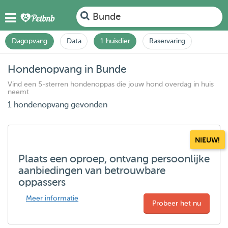
Bunde
Dagopvang
Data
1 huisdier
Raservaring
Hondenopvang in Bunde
Vind een 5-sterren hondenoppas die jouw hond overdag in huis
neemt
1 hondenopvang gevonden
NIEUW!
Plaats een oproep, ontvang persoonlijke
aanbiedingen van betrouwbare
oppassers
Meer informatie
Probeer het nu