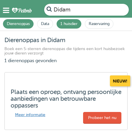
Didam
Dierenoppas
Data
1 huisdier
Raservaring
Dierenoppas in Didam
Boek een 5-sterren dierenoppas die tijdens een kort huisbezoek
jouw dieren verzorgt
1 dierenoppas gevonden
NIEUW!
Plaats een oproep, ontvang persoonlijke
aanbiedingen van betrouwbare
oppassers
Meer informatie
Probeer het nu