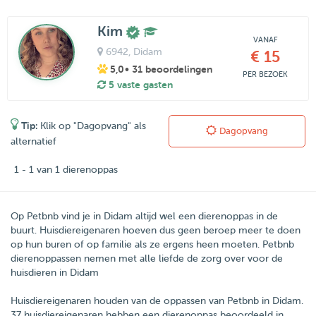
Kim
VANAF
6942
, Didam
€ 15
5,0
• 31 beoordelingen
PER BEZOEK
5 vaste gasten
Tip:
Klik op "Dagopvang" als
Dagopvang
alternatief
1 - 1 van 1 dierenoppas
Op Petbnb vind je in Didam altijd wel een dierenoppas in de
buurt. Huisdiereigenaren hoeven dus geen beroep meer te doen
op hun buren of op familie als ze ergens heen moeten. Petbnb
dierenoppassen nemen met alle liefde de zorg over voor de
huisdieren in Didam
Huisdiereigenaren houden van de oppassen van
Petbnb
in
Didam
.
37
huisdiereigenaren hebben een dierenoppas beoordeeld in