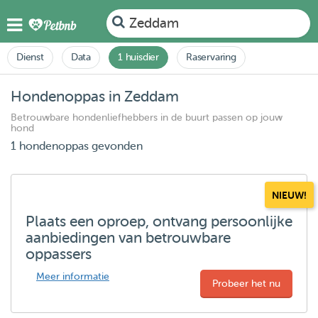
Zeddam
Dienst
Data
1 huisdier
Raservaring
Hondenoppas in Zeddam
Betrouwbare hondenliefhebbers in de buurt passen op jouw
hond
1 hondenoppas gevonden
NIEUW!
Plaats een oproep, ontvang persoonlijke
aanbiedingen van betrouwbare
oppassers
Meer informatie
Probeer het nu