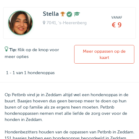
Stella
VANAF
7041
, 's-Heerenberg
€ 9
Tip:
Klik op de knop voor
Meer oppassen op de
meer opties
kaart
1 - 1 van 1 hondenoppas
Op Petbnb vind je in Zeddam altijd wel een hondenoppas in de
buurt. Baasjes hoeven dus geen beroep meer te doen op hun
buren of op familie als ze ergens heen moeten. Petbnb
hondenoppassen nemen met alle liefde de zorg over voor de
honden in Zeddam.
Hondenbezitters houden van de oppassen van
Petbnb
in
Zeddam
.
151
baasjes hebben een hondenoppas beoordeeld in Zeddam