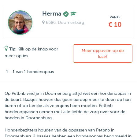
Herma
VANAF
6686
, Doornenburg
€ 10
Tip:
Klik op de knop voor
Meer oppassen op de
meer opties
kaart
1 - 1 van 1 hondenoppas
Op Petbnb vind je in Doornenburg altijd wel een hondenoppas in
de buurt. Baasjes hoeven dus geen beroep meer te doen op hun
buren of op familie als ze ergens heen moeten. Petbnb
hondenoppassen nemen met alle liefde de zorg over voor de
honden in Doornenburg.
Hondenbezitters houden van de oppassen van
Petbnb
in
Doornenburg
.
2
baasjes hebben een hondenoppas beoordeeld in