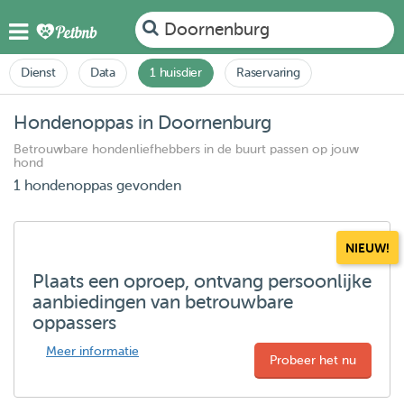
Doornenburg
Dienst
Data
1 huisdier
Raservaring
Hondenoppas in Doornenburg
Betrouwbare hondenliefhebbers in de buurt passen op jouw
hond
1 hondenoppas gevonden
NIEUW!
Plaats een oproep, ontvang persoonlijke
aanbiedingen van betrouwbare
oppassers
Meer informatie
Probeer het nu