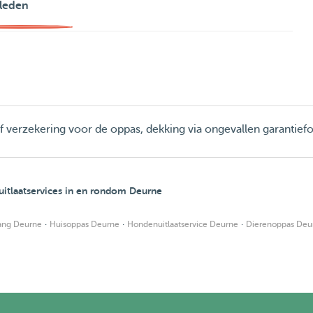
leden
ief verzekering voor de oppas, dekking via ongevallen garantief
itlaatservices in en rondom Deurne
·
·
·
ng Deurne
Huisoppas Deurne
Hondenuitlaatservice Deurne
Dierenoppas Deu