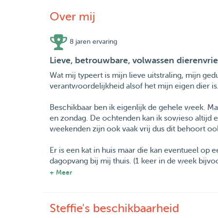
Over mij
8 jaren ervaring
Lieve, betrouwbare, volwassen dierenvri
Wat mij typeert is mijn lieve uitstraling, mijn 
verantwoordelijkheid alsof het mijn eigen dier is
Beschikbaar ben ik eigenlijk de gehele week. M
en zondag. De ochtenden kan ik sowieso altijd e
weekenden zijn ook vaak vrij dus dit behoort ook
Er is een kat in huis maar die kan eventueel op e
dagopvang bij mij thuis. (1 keer in de week bijvo
+ Meer
Voor vragen is een berichtje altijd welkom!
Groetjes Steffie :)
Steffie's beschikbaarheid