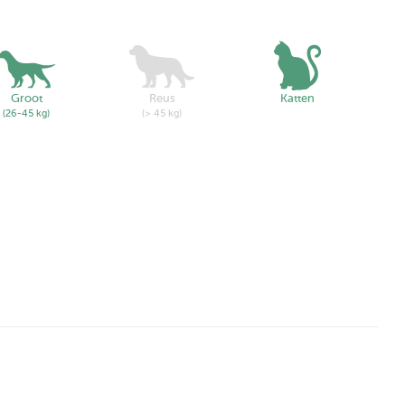
Groot
Reus
Katten
(26-45 kg)
(> 45 kg)