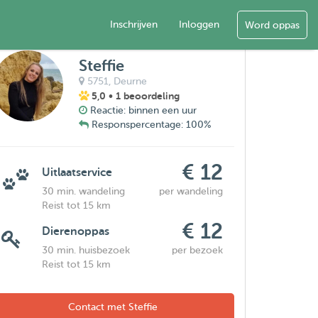
Inschrijven
Inloggen
Word oppas
Steffie
5751,
Deurne
5,0
• 1 beoordeling
Reactie: binnen een uur
Responspercentage: 100%
€ 12
Uitlaatservice
30 min. wandeling
per wandeling
Reist tot 15 km
€ 12
Dierenoppas
30 min. huisbezoek
per bezoek
Reist tot 15 km
Contact met Steffie