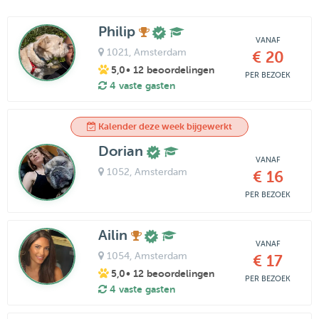
Philip
VANAF
1021
, Amsterdam
€ 20
5,0
• 12 beoordelingen
PER BEZOEK
4 vaste gasten
Kalender deze week bijgewerkt
Dorian
VANAF
1052
, Amsterdam
€ 16
PER BEZOEK
Ailin
VANAF
1054
, Amsterdam
€ 17
5,0
• 12 beoordelingen
PER BEZOEK
4 vaste gasten